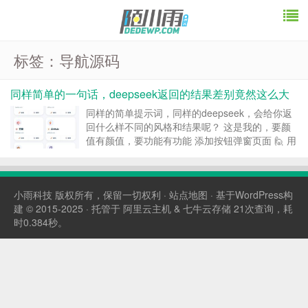
标签：导航源码
同样简单的一句话，deepseek返回的结果差别竟然这么大
同样的简单提示词，同样的deepseek，会给你返
回什么样不同的风格和结果呢？ 这是我的，要颜
值有颜值，要功能有功能 添加按钮弹窗页面 🙋 用
户 写一个移动端简单的网址导航页面 一排两个 🤖
DeepSeek 以下是您所需的移动端网址导航页面...
小雨科技
版权所有，保留一切权利 ·
站点地图
· 基于WordPress构
建 © 2015-2025 · 托管于
阿里云主机
&
七牛云存储
21次查询，耗
时0.384秒。