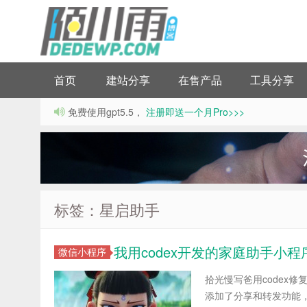
首页
建站分享
在售产品
工具分享
免费使用gpt5.5，
注册即送一个月Pro>>>
标签：星启助手
我用codex开发的家庭助手小
微信小程序
拾光慢写爸用codex
添加了分享和转发功能