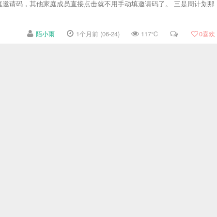
庭邀请码，其他家庭成员直接点击就不用手动填邀请码了。 三是周计划那
陌小雨
1个月前 (06-24)
117℃
0
喜欢