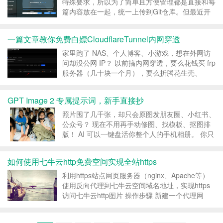
特殊要求，所以为了简单且方便管理都是直接和每
篇内容放在一起，统一上传到Git仓库。但最近开
始玩无人机航拍，高清的视频和照片文件使整个
Git仓库的体积极速膨胀，多台电脑之间同步变得
一篇文章教你免费白嫖CloudflareTunnel内网穿透
异常困难。这让我突然意识到，是时候做内容与资
源的分离...
家里跑了 NAS、个人博客、小游戏，想在外网访
问却没公网 IP？ 以前搞内网穿透，要么花钱买 frp
服务器（几十块一个月），要么折腾花生壳、
NPS，要么就干脆放弃。 今天教你一个完全免
费、不用花钱、不用开防火墙端口的方案——
GPT Image 2 专属提示词，新手直接抄
Cloudflare Tunnel。 一条 dock...
照片囤了几千张，却只会原图发朋友圈、小红书、
公众号？ 现在不用再手动修图、找模板、抠图排
版！ AI 可以一键盘活你整个人的手机相册。 你只
需要先判断照片属于哪一类，然后复制对应提示
词，丢给AI就行。 下面这4类，基本能覆盖大多数
如何使用七牛云http免费空间实现全站https
照片。 01｜日常生活照片 适合：吃饭、旅行、...
利用https站点网页服务器（nginx、Apache等）
使用反向代理到七牛云空间域名地址，实现https
访问七牛云http图片 操作步骤 新建一个代理网
站，域名为image.xx.com，并添加ssl证书，实现
https访问 创建七牛云空间，域名指定为