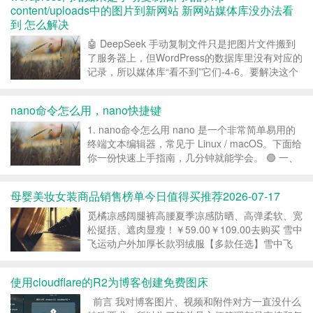
content/uploads中的图片到新网站 新网站媒体库没办法看
到 怎么解决
🤖 DeepSeek 手动复制文件只是把图片文件搬到
了服务器上，但WordPress的数据库里没有对应的
记录，所以媒体库“看不到”它们-4-6。要解决这个
问题，有几种方法可以试试，从简单快速到稳妥全
面，你可以根据情况选择。 1. 一键同步：用插件
nano命令怎么用，nano快捷键
省时省力 这是最...
1. nano命令怎么用 nano 是一个非常简单易用的
终端文本编辑器，常见于 Linux / macOS。下面给
你一份快速上手指南，几分钟就能学会。 🟢 一、
打开和创建文件 nano 文件名 例如： nano test.txt
如果文件不存在 👉...
母婴美妆女装商品销售榜单今日值得买推荐2026-07-17
觅橘凉感阔腿裤高腰夏季凉感防晒、高弹柔软、宽
松挺括、遮肉显瘦！￥59.00￥109.00去购买 雪中
飞运动户外加厚长款羽绒服【多款任选】雪中飞
26冬爆款男女羽绒服长款厚抗寒运动重磅
￥609.00￥609.00去购买 DISS BOOS 240G高克
使用cloudflare的R2为博客创建免费图床
重重磅纯棉短袖t恤女男慵懒风设计...
前言 我对博客图片、视频和附件对方一直没什么