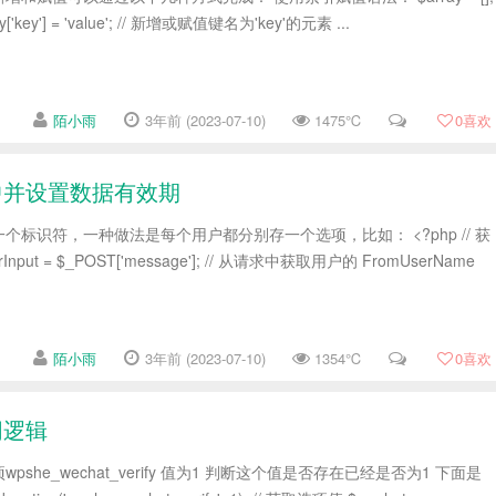
'key'] = 'value'; // 新增或赋值键名为'key'的元素 ...
陌小雨
3年前 (2023-07-10)
1475℃
0
喜欢
库中并设置数据有效期
标识符，一种做法是每个用户都分别存一个选项，比如： <?php // 获
ut = $_POST['message']; // 从请求中获取用户的 FromUserName
陌小雨
3年前 (2023-07-10)
1354℃
0
喜欢
同逻辑
项wpshe_wechat_verify 值为1 判断这个值是否存在已经是否为1 下面是