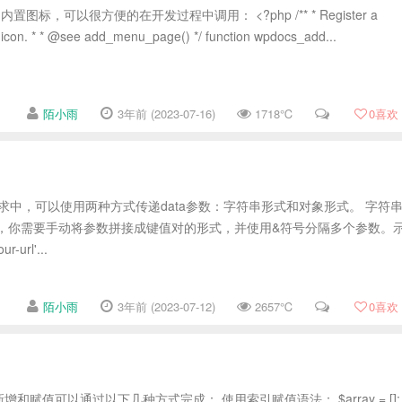
内置图标，可以很方便的在开发过程中调用： <?php /** * Register a
icon. * * @see add_menu_page() */ function wpdocs_add...
陌小雨
3年前 (2023-07-16)
1718℃
0
喜欢
POST请求中，可以使用两种方式传递data参数：字符串形式和对象形式。 字符
中，你需要手动将参数拼接成键值对的形式，并使用&符号分隔多个参数。
r-url'...
陌小雨
3年前 (2023-07-12)
2657℃
0
喜欢
和赋值可以通过以下几种方式完成： 使用索引赋值语法： $array = [];