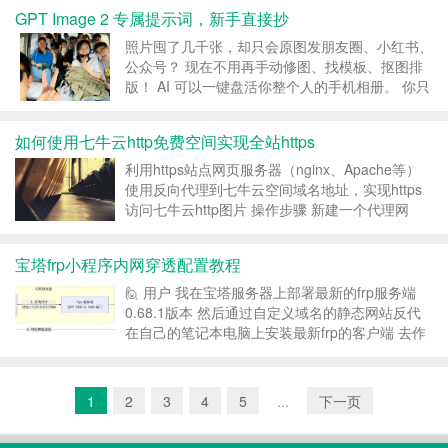
费、不用花钱、不用开防火墙端口的方案——
GPT Image 2 专属提示词，新手直接抄
Cloudflare Tunnel。 一条 dock...
照片囤了几千张，却只会原图发朋友圈、小红书、
公众号？ 现在不用再手动修图、找模板、抠图排
版！ AI 可以一键盘活你整个人的手机相册。 你只
需要先判断照片属于哪一类，然后复制对应提示
词，丢给AI就行。 下面这4类，基本能覆盖大多数
如何使用七牛云http免费空间实现全站https
照片。 01｜日常生活照片 适合：吃饭、旅行、...
利用https站点网页服务器（nginx、Apache等）
使用反向代理到七牛云空间域名地址，实现https
访问七牛云http图片 操作步骤 新建一个代理网
站，域名为image.xx.com，并添加ssl证书，实现
https访问 创建七牛云空间，域名指定为
宝塔frp小程序内网穿透配置教程
img.xx.com ...
🙋 用户 我在宝塔服务器上部署最新的frp服务端
0.68.1版本 然后通过自定义域名的静态网站反代
在自己的笔记本电脑上安装最新frp的客户端 去作
为微信小程序的服务器，具体配置应该怎么弄 🤖
DeepSeek 将最新版 frp (v0.68.1)...
1
2
3
4
5
...
下一页