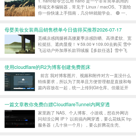
1. nano命令怎么用 nano 是一个非常简单易用的
终端文本编辑器，常见于 Linux / macOS。下面给
你一份快速上手指南，几分钟就能学会。 🟢 一、
打开和创建文件 nano 文件名 例如： nano test.txt
如果文件不存在 👉...
母婴美妆女装商品销售榜单今日值得买推荐2026-07-17
觅橘凉感阔腿裤高腰夏季凉感防晒、高弹柔软、宽
松挺括、遮肉显瘦！￥59.00￥109.00去购买 雪中
飞运动户外加厚长款羽绒服【多款任选】雪中飞
26冬爆款男女羽绒服长款厚抗寒运动重磅
￥609.00￥609.00去购买 DISS BOOS 240G高克
使用cloudflare的R2为博客创建免费图床
重重磅纯棉短袖t恤女男慵懒风设计...
前言 我对博客图片、视频和附件对方一直没什么
特殊要求，所以为了简单且方便管理都是直接和每
篇内容放在一起，统一上传到Git仓库。但最近开
始玩无人机航拍，高清的视频和照片文件使整个
Git仓库的体积极速膨胀，多台电脑之间同步变得
一篇文章教你免费白嫖CloudflareTunnel内网穿透
异常困难。这让我突然意识到，是时候做内容与资
源的分离...
家里跑了 NAS、个人博客、小游戏，想在外网访
问却没公网 IP？ 以前搞内网穿透，要么花钱买 frp
服务器（几十块一个月），要么折腾花生壳、
NPS，要么就干脆放弃。 今天教你一个完全免