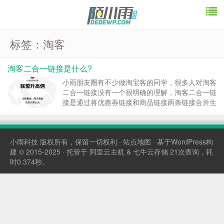
标签：淘客
淘客二合一链接是什么?
小雨朋友圈有不少做淘宝客的同学，很多人对淘客
二合一链接没有一个很明确的理解，淘客二合一链
接是通过将优惠券链接和商品链接两条链接合并生
成成一条链接，打开二合一链接后， 可以一键领
取优惠券并跳转到商品页面，减少甚至避免跑单的
发生。 淘客二合一链接生成方法： 在上面的淘客
小雨科技
版权所有，保留一切权利 ·
站点地图
· 基于WordPress构
券品二合一链接...
建 © 2015-2025 · 托管于
阿里云主机
&
七牛云存储
21次查询，耗
时0.374秒。