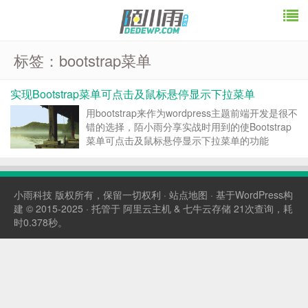
标签：bootstrap菜单
实现Bootstrap菜单可点击及鼠标悬停显示下拉菜单
用bootstrap来作为wordpress主题前端开发是很不
错的选择，陌小雨分享实战时用到的使Bootstrap
菜单可点击及鼠标悬停显示下拉菜单的功能
$(document).ready(function(){ //菜单可点击
$(document).o...
小雨科技
版权所有，保留一切权利 ·
站点地图
· 基于WordPress构
建 © 2015-2025 · 托管于
阿里云主机
&
七牛云存储
21次查询，耗
时0.378秒。