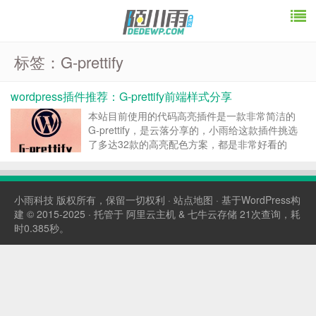
标签：G-prettify
wordpress插件推荐：G-prettify前端样式分享
本站目前使用的代码高亮插件是一款非常简洁的
G-prettify，是云落分享的，小雨给这款插件挑选
了多达32款的高亮配色方案，都是非常好看的
哟。可以任意切换。 “Vibrant Ink,GitHub,GitHub
v2,Tomorrow Night,Tomorrow,T...
小雨科技
版权所有，保留一切权利 ·
站点地图
· 基于WordPress构
建 © 2015-2025 · 托管于
阿里云主机
&
七牛云存储
21次查询，耗
时0.385秒。