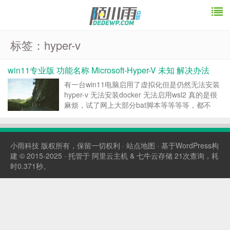
标签：hyper-v
win11专业版 功能名称 Microsoft-Hyper-V 未知 解决办法
有一台win11电脑启用了虚拟化但是仍然无法安装
hyper-v 无法安装docker 无法启用wsl2 真的是很
麻烦，试了网上大部分bat脚本等等等等，都不
行，通过不懈努力，总算找到了可行方案,分享如
下： 付费可见当前隐藏内容需要支付1原价：10已
有3人支付 支付查看 转载请注明...
小雨科技
版权所有，保留一切权利 ·
站点地图
· 基于WordPress构
建 © 2015-2025 · 托管于
阿里云主机
&
七牛云存储
21次查询，耗
时0.371秒。