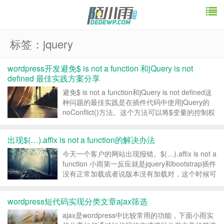
标签：jquery
wordpress开发避免$ is not a function 和jQuery is not
defined 最佳实践方案分享
避免$ is not a function和jQuery is not defined这
种问题的最佳实践是在插件代码中使用jQuery的
noConflict()方法。这个方法可以将$变量的控制权
交回给原始的库，从而避免与其他库的冲突。 具
体实现方法如下： 1. 在插件文件中，将j...
出现$(…).affix is not a function的解决办法
今天一个客户的网站出现报错。$(…).affix is not a
function 小雨第一反应就是jquery和bootstrap插件
没有正常加载或者说版本没有加载对，这个时候可
以试试下面的版本： 更改之后一切正常。 转载请
注明：小雨科技 _武汉网站...
wordpress短代码实现分类文章ajax筛选
ajax是wordpress中比较常用的功能，下面小雨实