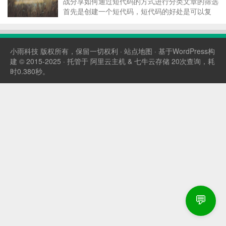
战分享如何通过短代码的方式进行分类文章的筛选
首先是创建一个短代码，短代码的好处是可以复
用，不需要一大片一大片重复的代码
add_shortcode( 'wpsite_posts',
'wpsite_ajax_posts...
小雨科技
版权所有，保留一切权利 ·
站点地图
· 基于WordPress构
建 © 2015-2025 · 托管于
阿里云主机
&
七牛云存储
20次查询，耗
时0.380秒。
💬