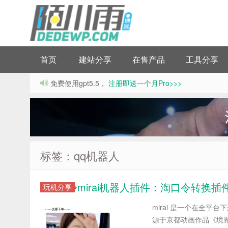
首页
建站分享
在售产品
工具分享
免费使用gpt5.5，
注册即送一个月Pro>>>
标签：qq机器人
mirai机器人插件：淘口令转换插
玩机分享
mirai 是一个在全平台
源于京都动画作品《境界的彼