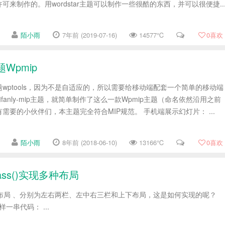
可来制作的。用wordstar主题可以制作一些很酷的东西，并可以很便捷..
陌小雨
7年前 (2019-07-16)
14577℃
0
喜欢
题Wpmip
wptools，因为不是自适应的，所以需要给移动端配套一个简单的移动端
fanly-mip主题，就简单制作了这么一款Wpmip主题（命名依然沿用之前
需要的小伙伴们，本主题完全符合MIP规范。 手机端展示幻灯片： ...
陌小雨
8年前 (2018-06-10)
13166℃
0
喜欢
lass()实现多种布局
3种布局 、分别为左右两栏、左中右三栏和上下布局，这是如何实现的呢？
样一串代码： ...