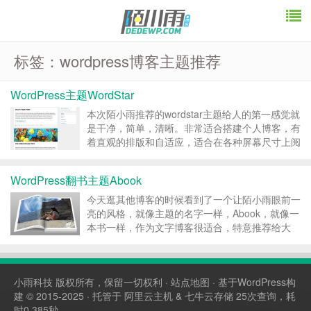
标签：wordpress博客主题推荐
WordPress主题WordStar
本次陌小雨推荐的wordstar主题给人的第一感觉就
是干净，简单，清晰。非常适合搭建个人博客，有
着直观的排版和自适应，适合在各种屏幕尺寸上阅
读，并且适用于多种语言。和WordPress本身一
样，都是根据GPL许可来制作的。用wordstar主题
WordPress翻书主题Abook
可以制作一些很酷的东西，并可以很便捷...
今天逛其他博客的时候看到了一个让陌小雨眼前一
亮的风格，就像主题的名字一样，Abook，就像一
本书一样，作为文字博客很适合，特意推荐给大
家： 陌小雨自称一个爱折腾的冷面书生，对这种
翻书的风格毫无抵抗力啊。 演示站挂了，有看到
的博友可以告知陌小雨。 主题下载： ...
小雨科技
版权所有，保留一切权利 ·
站点地图
· 基于WordPress构
建 © 2015-2025 · 托管于
阿里云主机
&
七牛云存储
25次查询，耗
时0.385秒。