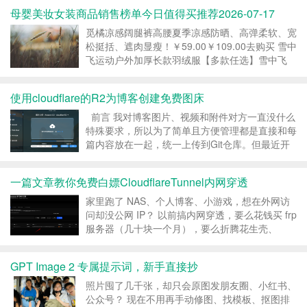
如果文件不存在 👉...
母婴美妆女装商品销售榜单今日值得买推荐2026-07-17
觅橘凉感阔腿裤高腰夏季凉感防晒、高弹柔软、宽
松挺括、遮肉显瘦！￥59.00￥109.00去购买 雪中
飞运动户外加厚长款羽绒服【多款任选】雪中飞
26冬爆款男女羽绒服长款厚抗寒运动重磅
￥609.00￥609.00去购买 DISS BOOS 240G高克
使用cloudflare的R2为博客创建免费图床
重重磅纯棉短袖t恤女男慵懒风设计...
前言 我对博客图片、视频和附件对方一直没什么
特殊要求，所以为了简单且方便管理都是直接和每
篇内容放在一起，统一上传到Git仓库。但最近开
始玩无人机航拍，高清的视频和照片文件使整个
Git仓库的体积极速膨胀，多台电脑之间同步变得
一篇文章教你免费白嫖CloudflareTunnel内网穿透
异常困难。这让我突然意识到，是时候做内容与资
源的分离...
家里跑了 NAS、个人博客、小游戏，想在外网访
问却没公网 IP？ 以前搞内网穿透，要么花钱买 frp
服务器（几十块一个月），要么折腾花生壳、
NPS，要么就干脆放弃。 今天教你一个完全免
费、不用花钱、不用开防火墙端口的方案——
GPT Image 2 专属提示词，新手直接抄
Cloudflare Tunnel。 一条 dock...
照片囤了几千张，却只会原图发朋友圈、小红书、
公众号？ 现在不用再手动修图、找模板、抠图排