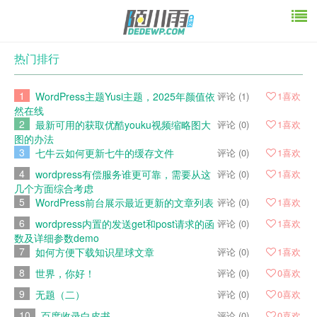
热门排行
1
WordPress主题Yusi主题，2025年颜值依
评论 (1)
1
喜欢
然在线
2
最新可用的获取优酷youku视频缩略图大
评论 (0)
1
喜欢
图的办法
3
七牛云如何更新七牛的缓存文件
评论 (0)
1
喜欢
4
wordpress有偿服务谁更可靠，需要从这
评论 (0)
1
喜欢
几个方面综合考虑
5
WordPress前台展示最近更新的文章列表
评论 (0)
1
喜欢
6
wordpress内置的发送get和post请求的函
评论 (0)
1
喜欢
数及详细参数demo
7
如何方便下载知识星球文章
评论 (0)
1
喜欢
8
世界，你好！
评论 (0)
0
喜欢
9
无题（二）
评论 (0)
0
喜欢
10
百度收录白皮书
评论 (0)
0
喜欢