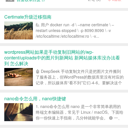
Certimate升级迁移指南
🙋 用户 docker run -d \ –name certimate \ –
restart unless-stopped \ -p 8090:8090 \ -v
/etc/localtime:/etc/localtime:ro \ -v...
wordpress网站如果是手动复制旧网站的/wp-
content/uploads中的图片到新网站 新网站媒体库没办法看
到 怎么解决
🤖 DeepSeek 手动复制文件只是把图片文件搬到
了服务器上，但WordPress的数据库里没有对应的
记录，所以媒体库“看不到”它们-4-6。要解决这个
问题，有几种方法可以试试，从简单快速到稳妥全
面，你可以根据情况选择。 1. 一键同步：用插件
nano命令怎么用，nano快捷键
省时省力 这是最...
1. nano命令怎么用 nano 是一个非常简单易用的
终端文本编辑器，常见于 Linux / macOS。下面给
你一份快速上手指南，几分钟就能学会。 🟢 一、
打开和创建文件 nano 文件名 例如： nano test.txt