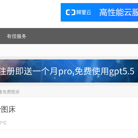
有偿服务
客创建免费图床
费图床
17℃