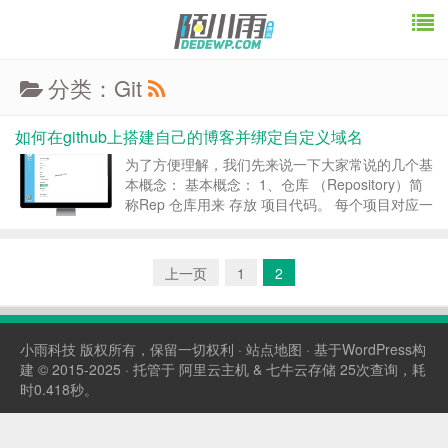
分类：Git
如何在github上搭建自己的博客并绑定自定义域名
为了方便理解，我们先来说一下大家常说的几个基
本概念： 基本概念： 1、仓库 （Repository）简
称Rep 仓库用来 存放 项目代码。 每个项目对应一
个仓库。多个开源项目 则有多个仓库。 2、收藏
(star) 收藏项目 方便下次查看 3、克隆 复制(fork)
复制别人的仓...
上一页
1
2
小雨科技
版权所有，保留一切权利 ·
站点地图
· 基于WordPress构
建 © 2015-2025 · 托管于
阿里云主机
&
七牛云存储
25次查询，耗
时0.418秒。