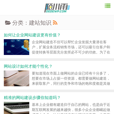
分类：建站知识
如何让企业网站建设更有价值？
企业网站建造不但可以帮忙企业发掘大量潜在客
户，扩展业务流程销售市场，还可以吸引住客户和
促使转换等层面充分发挥必不可少的功效。为了在
互联网技能销售市场上推行自己的企业知名品牌，
许多企业也纷纷挑选做企业网站建造，那么怎么让
网站设计如何才能个性化？
企业网站建造更有价值？ 企业网站建造 1、企业
打造电商网站 许...
要知道现在市面上做网站的企业已经有十分多了，
想要在市场上占据一些资源，都需要做网站建造，
来获取客户，同行的竞争和市场的饱和度都是其做
网站的首要原因，也正因为如此，网站的特性化显
得尤为重要，这样才干吸引到更多的客户点击，现
精准的网站建设步骤你知道吗？
在就让小编来说一下网站规划怎么才干特性化？
特性定制网站就是...
基本上企业都有建造归于自己的网站，也是由于近
期互联网发展的越来越快，很多小众企业都崛起做