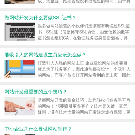
成了大企业，比如曾经没有出现过的电商，由于有
了电商网站的建造，才有了一个让客户线上购买的
平台，那么在做这些网站建造的精准步骤你了解多
做网站开发为什么要做SSL证书？
少呢？让小编给你分享一下。 1、网站精准定位
最先，要建立公...
很多做网站运营的小伙伴们应该都有听说过SSL证
书，SSL证书便是恪守SSL协议，由受信赖的数字
证书颁布组织CA，在验证服务器身份后颁布，具
有服务器身份验证和数据传输加密功能。那么咱们
网站建造为什么要布置SSL证书，做网站开发为什
能吸引人的网站建设主页应该怎么做？
么要做SSL证书？今天小编就来给咱们讲解一下。
网站...
打造引人入胜的网站主页 企业建设网站的首要目
标是为了服务客户，因此通常都会设计一个吸引人
的网站。而客户首次打开网站看到的是主页，因此
主页的规划和结构需要与众不同。那么，要打造一
个引人入胜的网站主页应该如何呢？ 网站建设 1.
网站开发最重要的五个技巧？
规划架构设计 在搭建网站的合理布局之前，首先
要制定一个...
掌握网站开发的黄金技巧，助您轻松打造炙手可热
的网站！ 想要吸引更多客户？技术是关键！毫无
疑问，没有技术含量的网站开发注定难有保障，更
容易遭受黑客入侵，客户信任度也将骤降，网站价
值荡然无存。以下分享五大网站开发技巧，让您游
中小企业为什么要做网站制作？
刃有余！ 网站开发 1. 优化图片，提升页面加载速