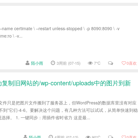
name certimate \ –restart unless-stopped \ -p 8090:8090 \ -v
ime:ro \ -v...
陌小雨
3周前 (07-15)
7℃
0
喜欢
复制旧网站的/wp-content/uploads中的图片到新
动复制文件只是把图片文件搬到了服务器上，但WordPress的数据库里没有对应
不到”它们-4-6。要解决这个问题，有几种方法可以试试，从简单快速到稳
择。 1. 一键同步：用插件省时省力 这是最...
陌小雨
4周前 (07-12)
90℃
0
喜欢