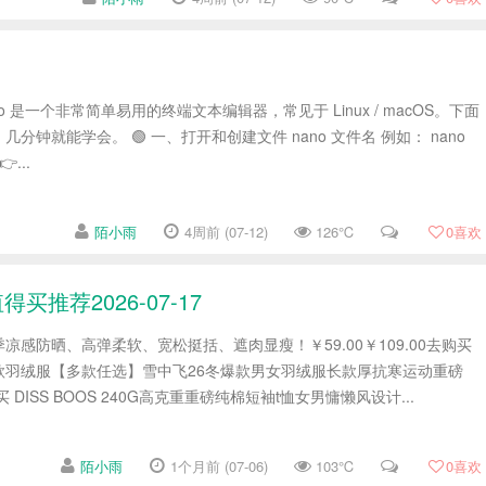
ano 是一个非常简单易用的终端文本编辑器，常见于 Linux / macOS。下面
分钟就能学会。 🟢 一、打开和创建文件 nano 文件名 例如： nano
...
陌小雨
4周前 (07-12)
126℃
0
喜欢
推荐2026-07-17
凉感防晒、高弹柔软、宽松挺括、遮肉显瘦！￥59.00￥109.00去购买
款羽绒服【多款任选】雪中飞26冬爆款男女羽绒服长款厚抗寒运动重磅
去购买 DISS BOOS 240G高克重重磅纯棉短袖t恤女男慵懒风设计...
陌小雨
1个月前 (07-06)
103℃
0
喜欢