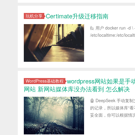
Certimate升级迁移指南
玩机分享
🙋 用户 docker run -d \ –
/etc/localtime:/etc/localt
wordpress网站如果是手动
WordPress基础教程
网站 新网站媒体库没办法看到 怎么解决
🤖 DeepSeek 手
的记录，所以媒体库“看
妥全面，你可以根据情况选