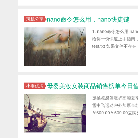
nano命令怎么用，nano快捷键
玩机分享
1. nano命令怎么用 n
给你一份快速上手指南，几
test.txt 如果文件不存在 
母婴美妆女装商品销售榜单今日值得买
小雨优淘
觅橘凉感阔腿裤高腰夏季
雪中飞运动户外加厚长
￥609.00￥609.00