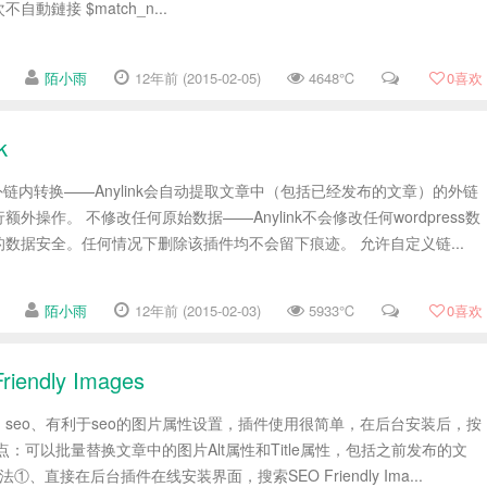
動鏈接 $match_n...
陌小雨
12年前 (2015-02-05)
4648℃
0
喜欢
k
外链内转换——Anylink会自动提取文章中（包括已经发布的文章）的外链
外操作。 不修改任何原始数据——Anylink不会修改任何wordpress数
数据安全。任何情况下删除该插件均不会留下痕迹。 允许自定义链...
陌小雨
12年前 (2015-02-03)
5933℃
0
喜欢
endly Images
seo、有利于seo的图片属性设置，插件使用很简单，在后台安装后，按
：可以批量替换文章中的图片Alt属性和Title属性，包括之前发布的文
①、直接在后台插件在线安装界面，搜索SEO Friendly Ima...