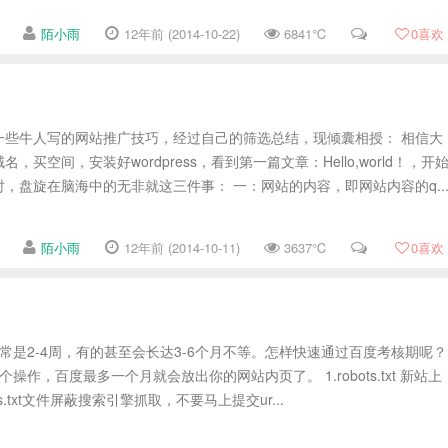
陌小雨
12年前 (2014-10-22)
6841℃
0
喜欢
一些牛人写的网站推广技巧，经过自己的筛选总结，现倾囊相授： 相信大
买空间，安装好wordpress，看到第一篇文章：Hello,world！，开
，盘旋在脑海中的无非就这三件事： 一：网站的内容，即网站内容的q..
陌小雨
12年前 (2014-10-11)
3637℃
0
喜欢
是2-4周，有的甚至会长达3-6个月不等。怎样快速通过百度考核期呢？
操作，百度最多一个月就会放出你的网站内页了。 1.robots.txt 新站上
s.txt文件屏蔽搜索引擎抓取，不要马上提交ur...