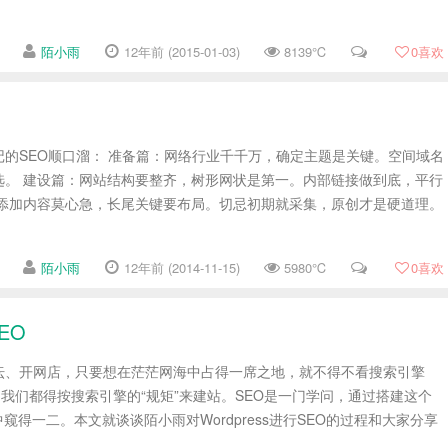
陌小雨
12年前 (2015-01-03)
8139℃
0
喜欢
的SEO顺口溜： 准备篇：网络行业千千万，确定主题是关键。空间域名
选。 建设篇：网站结构要整齐，树形网状是第一。内部链接做到底，平行
：添加内容莫心急，长尾关键要布局。切忌初期就采集，原创才是硬道理。
陌小雨
12年前 (2014-11-15)
5980℃
0
喜欢
EO
坛、开网店，只要想在茫茫网海中占得一席之地，就不得不看搜索引擎
，我们都得按搜索引擎的“规矩”来建站。SEO是一门学问，通过搭建这个
雨从中窥得一二。本文就谈谈陌小雨对Wordpress进行SEO的过程和大家分享