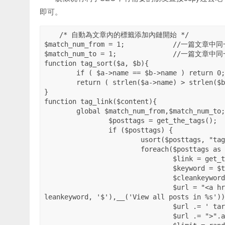
即可。
/* 自動為文章內的標籤添加內鏈開始 */

$match_num_from = 1;		//一篇文章中同一個標籤少於幾次不自動鏈接

$match_num_to = 1;		//一篇文章中同一個標籤最多自動鏈接幾次

function tag_sort($a, $b){

	if ( $a->name == $b->name ) return 0;

	return ( strlen($a->name) > strlen($b->name) ) ?-1 : 1;

}

function tag_link($content){

	global $match_num_from,$match_num_to;

		$posttags = get_the_tags();

		if ($posttags) {

			usort($posttags, "tag_sort");

			foreach($posttags as $tag) {

				$link = get_tag_link($tag->term_id);

				$keyword = $tag->name;

				$cleankeyword = stripslashes($keyword);

				$url = "<a href=\"$link\" title=\"".str_replace('%s',addcslashes($c
leankeyword, '$'),__('View all posts in %s'))
				$url .= ' target="_blank"';

				$url .= ">".addcslashes($cleankeyword, '$')."</a>";
