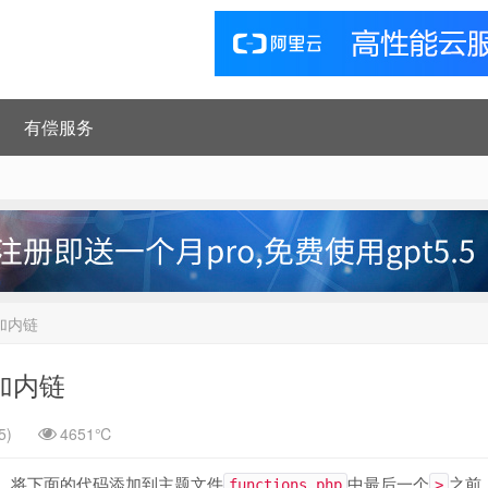
有偿服务
添加内链
添加内链
5)
4651℃
吧，将下面的代码添加到主题文件
中最后一个
之前
functions.php
>