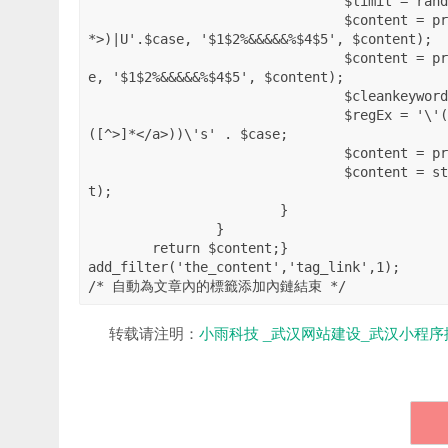
				$limit = rand($match_num_from,$match_num_to);

				$content = preg_replace( '|(<a[^>]+>)(.*)('.$ex_word.')(.*)(</a[^>]
*>)|U'.$case, '$1$2%&&&&&%$4$5', $content);

				$content = preg_replace( '|(<img)(.*)('.$ex_word.')(.*)(>)|U'.$cas
e, '$1$2%&&&&&%$4$5', $content);

				$cleankeyword = preg_quote($cleankeyword,'\'');

				$regEx = '\'(!((<.*)|(<a.*)))('. $cleankeyword . ')(!(([^<>]*)>)|
([^>]*</a>))\'s' . $case;

				$content = preg_replace($regEx,$url,$content,$limit);

				$content = str_replace( '%&&&&&%', stripslashes($ex_word), $conten
t);

			}

		}

	return $content;}

add_filter('the_content','tag_link',1);

/* 自動為文章內的標籤添加內鏈結束 */
转载请注明：
小雨科技 _武汉网站建设_武汉小程序