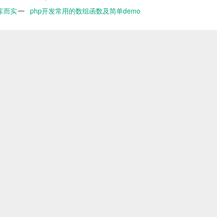
库而实
php开发常用的数组函数及简单demo