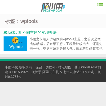
标签：wptools
移动端启用不同主题的实现办法
小雨之前给人仿站做的wptools主题，之前说是做
成移动端，后来想了想，工程量比较浩大，还是先
拖一拖，毕竟主题本身很大气，做成移动端其实也
不是很必要。 如何以最简洁的代码实现移动端使
用不同主题呢？ 小雨在轩枫阁那里找到了答案，
也分享给大家。首先切换主题肯定是需要用到插件
小雨科技
版权所有，保留一切权利 ·
站点地图
· 基于WordPress构
的，代码...
建 © 2015-2025 · 托管于
阿里云主机
&
七牛云存储
21次查询，耗
时0.378秒。