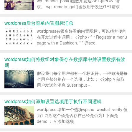
wp_remote_post()函数来发送GET和POST请
求。 wp_remote_get()函数用于发送GET请求，
它的基本语法如下： $response =
wp_remote_get( string $u...
wordpress后台菜单内置图标汇总
wordpress有很多好看的内置图标，可以很方便的
在开发过程中调用： <?php /** * Register a menu
page with a Dashicon. * * @see
add_menu_page() */ function wpdocs_add...
wordpress如何将数组对象保存在数据库中并设置数据有效
期
假设我们每个用户都有一个标识符，一种做法是每
个用户都分别存一个选项，比如： <?php // 获取
用户发送的消息 $userInput =
$_POST['message']; // 从请求中获取用户的
FromUserName $fromUserN...
wordpress如何添加设置选项用于执行不同逻辑
wordpress 增加一个选项wpshe_wechat_verify 值
为1 判断这个值是否存在已经是否为1 下面是
demo ： // 添加选项
add_option('wpshe_wechat_verify', 1); // 获取选