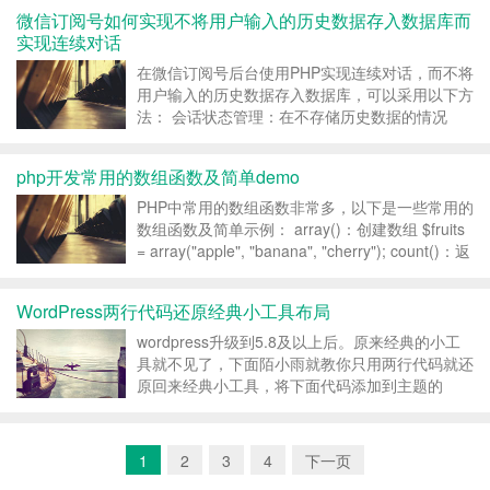
项值 $wechat_...
微信订阅号如何实现不将用户输入的历史数据存入数据库而
实现连续对话
在微信订阅号后台使用PHP实现连续对话，而不将
用户输入的历史数据存入数据库，可以采用以下方
法： 会话状态管理：在不存储历史数据的情况
下，可以使用会话状态来跟踪用户的连续对话。每
当用户发送消息到订阅号时，后台应该检查是否存
php开发常用的数组函数及简单demo
在先前的会话状态。如果存在，则根据先前的会话
状态进行响应；否...
PHP中常用的数组函数非常多，以下是一些常用的
数组函数及简单示例： array()：创建数组 $fruits
= array("apple", "banana", "cherry"); count()：返
回数组中元...
WordPress两行代码还原经典小工具布局
wordpress升级到5.8及以上后。原来经典的小工
具就不见了，下面陌小雨就教你只用两行代码就还
原回来经典小工具，将下面代码添加到主题的
functions.php文件中就可以恢复老版本的小工具
布局了。 add_filter(
'gutenberg_use_widgets_b...
1
2
3
4
下一页