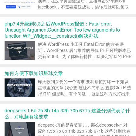
换码，在这个页面测速后，直接点击分享到x和
facelbook，不需要发送成功，跳转后就可以领取
两个免费版套餐 地址：
https://dedewp.com/go/edgeone 转载请注明：小
php7.4升级到8.3之后WordPress报错：Fatal error:
雨科技 _武汉网站建...
Uncaught ArgumentCountError: Too few arguments to
function WP_Widget::__construct()解决办法
解决 WordPress 小工具 Fatal Error 的方法 最
近，WordPress 后台推荐的最低 PHP 环境版本已
更新至 8.3。为了体验新特性，我决定将我的 PHP
环境进行升级。然而，在此过程中，我遇到了一个
致命错误：Fatal error: Uncaught ...
如何方便下载知识星球文章
昨天收到亲爱的一个需求 要我帮忙打印一下知识
星球里的文章 我心想 这还不简单么 直接Ctrl+P 选
择打印 但是呢，有个问题， 就是这种方式打出来
的样式 不好看 不好看 不好看 打印出来会有一些
不需要的内容 比如时间、网址，二维码等 虽然选
deepseek 1.5b 7b 8b 14b 32b 70b 671b 这些分别代表了什
项那里 有个页眉页脚设置 关闭吧，...
么，对电脑有啥要求
deepseek真的是春节宠儿，那么deepseek-r1对
应的1.5b 7b 8b 14b 32b 70b 671b 这些分别代表