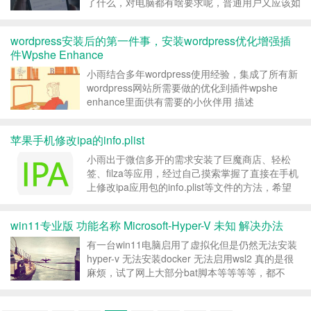
了什么，对电脑都有啥要求呢，普通用户又应该如
何选择？各个模型参数及其对应的硬件需求总结：
deepseek 1.5b 参数量：约10亿分之一（通常...
wordpress安装后的第一件事，安装wordpress优化增强插
件Wpshe Enhance
小雨结合多年wordpress使用经验，集成了所有新
wordpress网站所需要做的优化到插件wpshe
enhance里面供有需要的小伙伴用 描述
WordPress优化增强插件是一个功能强大的优化工
具，可以帮助提高WordPress网站的性能、安全性
苹果手机修改ipa的info.plist
和功能性。它提供了多种功能...
小雨出于微信多开的需求安装了巨魔商店、轻松
签、filza等应用，经过自己摸索掌握了直接在手机
上修改ipa应用包的info.plist等文件的方法，希望
可以给有需要的人少走些弯路,节约点时间 付费可
见当前隐藏内容需要支付2原价：10已有2人支付
win11专业版 功能名称 Microsoft-Hyper-V 未知 解决办法
支付查看 转载请注明：小雨科技 _武...
有一台win11电脑启用了虚拟化但是仍然无法安装
hyper-v 无法安装docker 无法启用wsl2 真的是很
麻烦，试了网上大部分bat脚本等等等等，都不
行，通过不懈努力，总算找到了可行方案,分享如
下： 付费可见当前隐藏内容需要支付1原价：10已