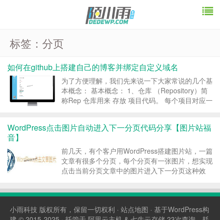
标签：分页
如何在github上搭建自己的博客并绑定自定义域名
为了方便理解，我们先来说一下大家常说的几个基
本概念： 基本概念： 1、仓库 （Repository）简
称Rep 仓库用来 存放 项目代码。 每个项目对应一
个仓库。多个开源项目 则有多个仓库。 2、收藏
(star) 收藏项目 方便下次查看 3、克隆 复制(fork)
WordPress点击图片自动进入下一分页代码分享【图片站福
复制别人的仓...
音】
前几天，有个客户用WordPress搭建图片站，一篇
文章有很多个分页，每个分页有一张图片，想实现
点击当前分页文章中的图片进入下一分页这种效
果，陌小雨就帮他把这代码给照过来啦，也分享给
有需要的朋友： 付费可见当前隐藏内容需要支付1
已有0人支付 支付查看 图片站必备代码！ 转载请
小雨科技
版权所有，保留一切权利 ·
站点地图
· 基于WordPress构
注...
建 © 2015-2025 · 托管于
阿里云主机
&
七牛云存储
23次查询，耗