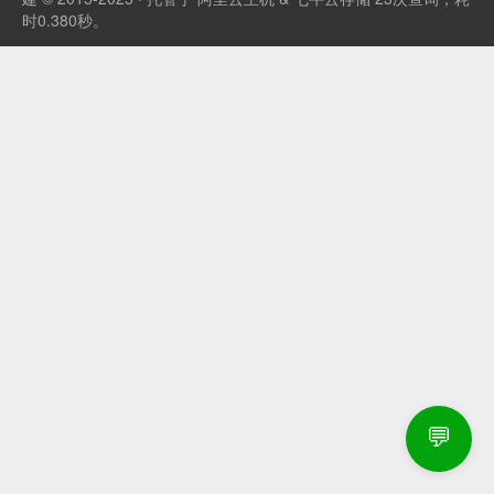
时0.380秒。
💬