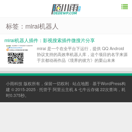
标签：mirai机器人
mirai机器人插件：影视搜索插件微搜片分享
mirai 是一个在全平台下运行，提供 QQ Android
协议支持的高效率机器人库，这个项目的名字来源
于京都动画作品《境界的彼方》的栗山未来
(Kuriyama mirai)CRYPTON以初音未来为代表的
创作与活动(Magical mirai)图标以及形象由画师
DazeCak...
小雨科技
版权所有，保留一切权利 ·
站点地图
· 基于WordPress构
建 © 2015-2025 · 托管于
阿里云主机
&
七牛云存储
22次查询，耗
时0.375秒。