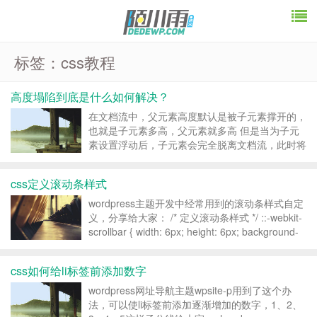
标签：css教程
高度塌陷到底是什么如何解决？
在文档流中，父元素高度默认是被子元素撑开的，
也就是子元素多高，父元素就多高 但是当为子元
素设置浮动后，子元素会完全脱离文档流，此时将
导致子元素无法撑起父元素的高度，导致父元素的
高度塌陷 解决办法： 1、我们可以将父元素的高
css定义滚动条样式
度写死，但是会产生一个问题，就是父元素的高度
无法自适应子元...
wordpress主题开发中经常用到的滚动条样式自定
义，分享给大家： /* 定义滚动条样式 */ ::-webkit-
scrollbar { width: 6px; height: 6px; background-
color: rgba(240, 24...
css如何给li标签前添加数字
wordpress网址导航主题wpsite-p用到了这个办
法，可以使li标签前添加逐渐增加的数字，1、2、