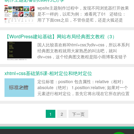
的宽度很小，页面中一行可以容下div1和div2，
di...
wpsite主题制作过程中，发现不同浏览器打开效果
是不一样的，以IE为例： 难看死了01 还错位：
用了下面css之后，不管你是IE，还是火狐还是
360浏览器，都变的美美的啦！ /*———-通用
———-*/ a,dd,div,dl,dt,form...
【WordPress建站基础】网站布局经典图文教程（3）
国人比较喜欢称Xhtml+css为div+css，所以本系列
经典图文教程就用大家熟悉的叫法吧，就叫
div+css，这个经典图文教程是陌小雨博客友链子
涵互动视觉网站的原创教程，陌小雨觉得写得很
好，所以就转过来给大家学习下，相比之前分享的
xhtml+css基础第5课-相对定位和绝对定位
xhtml+css基础系列教程更加生动，有趣，...
定位标签：position 包含属性：relative（相对）
absolute（绝对） 1.position:relative; 如果对一个
元素进行相对定位，首先它将出现在它所在的位置
上。然后通过设置垂直或水平位置，让这个元
素”相对于”它的原始起点进行移...
1
2
下一页