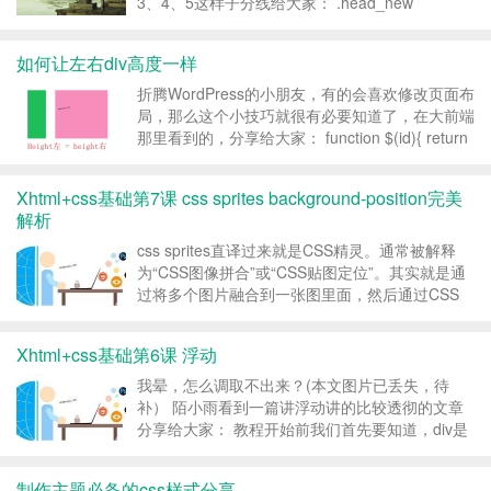
3、4、5这样子分线给大家： .head_new
ul{counter-reset:sectioncounter;} .head_new ul
li:before { ...
如何让左右div高度一样
折腾WordPress的小朋友，有的会喜欢修改页面布
局，那么这个小技巧就很有必要知道了，在大前端
那里看到的，分享给大家： function $(id){ return
document.getElementById(id) } function
getHeight...
Xhtml+css基础第7课 css sprites background-position完美
解析
css sprites直译过来就是CSS精灵。通常被解释
为“CSS图像拼合”或“CSS贴图定位”。其实就是通
过将多个图片融合到一张图里面，然后通过CSS
background背景定位技术技巧布局网页背景。这
样做的好处也是显而易见的，因为图片多的话，会
Xhtml+css基础第6课 浮动
增加http的请求，无疑促使了...
我晕，怎么调取不出来？(本文图片已丢失，待
补） 陌小雨看到一篇讲浮动讲的比较透彻的文章
分享给大家： 教程开始前我们首先要知道，div是
块级元素，在页面中独占一行，自上而下排列，也
就是传说中的流。如下图： 可以看出，即使div1
制作主题必备的css样式分享