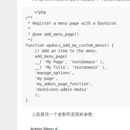
<?php

/**

 * Register a menu page with a Dashicon.

 *

 * @see add_menu_page()

 */

function wpdocs_add_my_custom_menu() {

    // Add an item to the menu.

    add_menu_page(

    __( 'My Page', 'textdomain' ),

    __( 'My Title', 'textdomain' ),

    'manage_options',

    'my-page',

    'my_admin_page_function',

    'dashicons-admin-media'

    );

}
上面最优一个参数即是图标参数