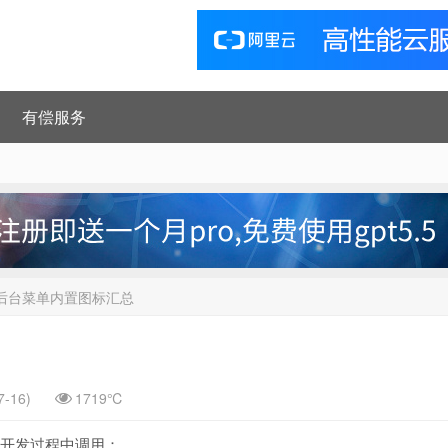
有偿服务
ess后台菜单内置图标汇总
-16)
1719℃
的在开发过程中调用：