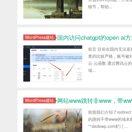
细节，帮助...
国内访问chatgpt的open ai
WordPress建站
前言 目前在国内无法直接
查的比较严格，账号被封
云-云函数 通过腾讯
域...
网站www跳转非www，带ww
WordPress建站
前面我们介绍了redirec
的跳转不带www的域名呢 以
"^dedewp.com$") { ...