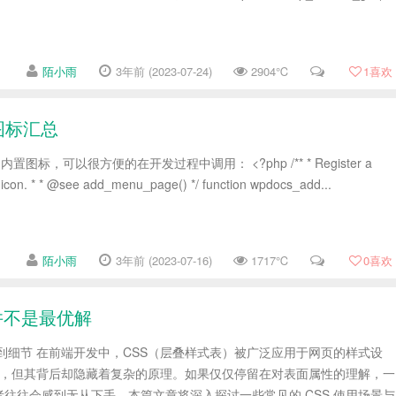
陌小雨
3年前 (2023-07-24)
2904℃
1
喜欢
置图标汇总
内置图标，可以很方便的在开发过程中调用： <?php /** * Register a
icon. * * @see add_menu_page() */ function wpdocs_add...
陌小雨
3年前 (2023-07-16)
1717℃
0
喜欢
并不是最优解
础到细节 在前端开发中，CSS（层叠样式表）被广泛应用于网页的样式设
简单，但其背后却隐藏着复杂的原理。如果仅仅停留在对表面属性的理解，一
往往会感到无从下手。本篇文章将深入探讨一些常见的 CSS 使用场景与