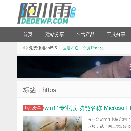
首页
建站分享
在售产品
工具分享
免费使用gpt5.5，
注册即送一个月Pro>>>
标签：https
win11专业版 功能名称 Microsoft
玩机分享
有一台win11电脑启用了
麻烦，试了网上大部分b