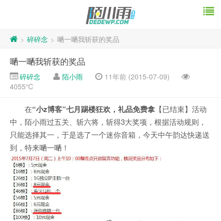
碎碎念
嗮一嗮我斩获的奖品
>
>
嗮一嗮我斩获的奖品
碎碎念
陌小雨
11年前 (2015-07-09)
4055℃
在
“小z博客”七月踢楼狂欢，礼品免费拿
【已结束】活动
中，陌小雨过五关、斩六将，斩得3大奖项，根据活动规则，
只能选择其一，于是选了一个迷你音箱，今天中午韵达快递送
到，特来嗮一嗮！