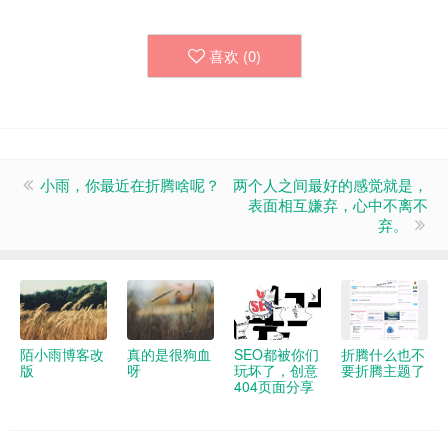
喜欢 (
0
)
小雨，你最近在折腾啥呢？
两个人之间最好的感觉就是，
表面相互嫌弃，心中不离不
弃。
陌小雨博客改
真的是很狗血
SEO都被你们
折腾什么也不
版
呀
玩坏了，创意
要折腾主题了
404页面分享