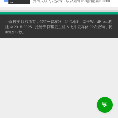
弹出关联的公众号，以及如何正确的配置official-
account组件 先看看效果图： 要求： official-
account 1、确认基础库>2.3.0 2、使用组件前，
需前往小程序后...
小雨科技
版权所有，保留一切权利 ·
站点地图
· 基于WordPress构
建 © 2015-2025 · 托管于
阿里云主机
&
七牛云存储
22次查询，耗
时0.377秒。
💬