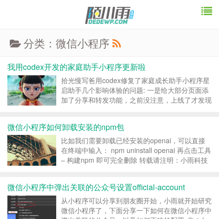
分类：微信小程序
我用codex开发的家庭助手小程序更新啦
拾光慢写爸用codex修复了家庭成长助手小程序星
启助手几个影响体验的问题: 一是给大部分页面添
加了分享和转发功能，之前没注意，上线了才发现
好多页面都不支持分享转发。 二是邀请家庭成员
的时候直接带上家庭邀请码，其他家庭成员直接点
微信小程序如何卸载安装的npm包
击就不用手动填邀请码了。 三是周计划那里添加
了切换不同...
比如我们需要卸载已经安装的openai，可以直接
在终端中输入： npm uninstall openai 再点击工具
– 构建npm 即可完全删除 转载请注明：小雨科技
_武汉网站建设_武汉小程序搭建 » 微信小程序如
何卸载安装的npm包...
微信小程序中弹出关联的公众号设置official-account
从小程序可以分享到朋友圈开始，小雨就开始研究
微信小程序了，下面分享一下如何在微信小程序中