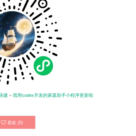
搭建
»
我用codex开发的家庭助手小程序更新啦
喜欢 (
0
)