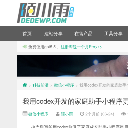
首页
建站分享
在售产品
工具分享
免费使用gpt5.5，
注册即送一个月Pro>>>
科技前沿
微信小程序
我用codex开发的家庭助
>
>
>
我用codex开发的家庭助手小程序
微信小程序
陌小雨
2个月前 (06-24)
拾光慢写爸用codex修复了家庭成长助手小程序星