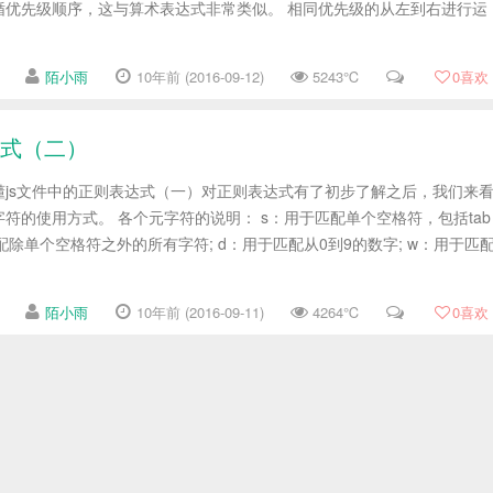
循优先级顺序，这与算术表达式非常类似。 相同优先级的从左到右进行运
陌小雨
10年前 (2016-09-12)
5243℃
0
喜欢
达式（二）
懂js文件中的正则表达式（一）对正则表达式有了初步了解之后，我们来
符的使用方式。 各个元字符的说明： s：用于匹配单个空格符，包括tab
配除单个空格符之外的所有字符; d：用于匹配从0到9的数字; w：用于匹
陌小雨
10年前 (2016-09-11)
4264℃
0
喜欢