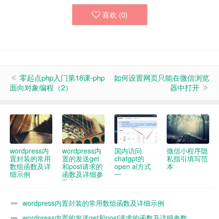
喜欢 (
0
)
零起点php入门第18课-php
如何设置网页只能在微信浏览
面向对象编程（2）
器中打开
wordpress内
wordpress内
国内访问
微信小程序隐
置封装的常用
置的发送get
chatgpt的
私指引填写范
数组函数及详
和post请求的
open ai方式
本
细示例
函数及详细参
一
数demo
wordpress内置封装的常用数组函数及详细示例
wordpress内置的发送get和post请求的函数及详细参数