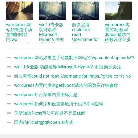
wordpress网
win11专业版
解决宝塔
wordpress内
站如果是手动
功能名称
could not
置的发送get
复制旧网站
Microsoft-
read
和post请求的
的/wp-
Hyper-V 未知
Username for
函数及详细参
content/uploads
解决办法
‘https://gitee.com‘:
数demo
中的图片到新
No such
网站 新网站
device or
wordpress网站如果是手动复制旧网站的/wp-content/uploads中
媒体库没办法
address“报错
看到 怎么解
的图片到新网站 新网站媒体库没办法看到 怎么解决
win11专业版 功能名称 Microsoft-Hyper-V 未知 解决办法
决
解决宝塔could not read Username for ‘https://gitee.com‘: No
such device or address“报错
wordpress内置的发送get和post请求的函数及详细参数
demo
wordpress后台菜单内置图标汇总
wordpress如何添加设置选项用于执行不同逻辑
你所知道的css写法可能并不是最优解
国内访问chatgpt的open ai方式一