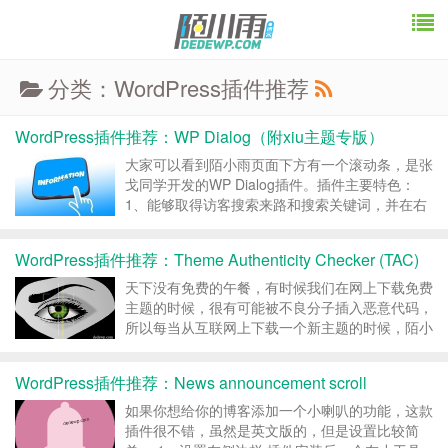
分类：WordPress插件推荐
WordPress插件推荐：WP Dialog（附xiu主题专版）
大家可以看到陌小雨页面下方有一个滚动条，是张
戈同学开发的WP Dialog插件。插件主要特色：
1、能够取得访客搜索来路和搜索关键词，并在右
下角滑出欢迎对话框； 2、能够区分用户是否在博
客留过言，从而给出自定义欢迎提示； 3、在博客
WordPress插件推荐：Theme Authenticity Checker (TAC)
底部集成随机文章滚动推荐条，并在右侧集成手动
呼出...
天下没有免费的午餐，有时候我们在网上下载免费
主题的时候，很有可能被不良分子插入恶意代码，
所以每当从互联网上下载一个新主题的时候，陌小
雨做的第一件事肯定是用这款wordpress插件
Theme Authenticity Checker (TAC)来检测一番。
WordPress插件推荐：News announcement scroll
插件使用方法： 在外观...
如果你想给你的博客添加一个小喇叭的功能，这款
插件很不错，虽然是英文版的，但是设置比较简