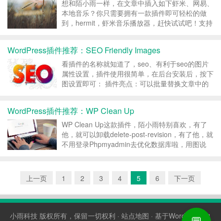
想和陌小雨一样，在文章中插入如下虾米、网易、
本地音乐？你只需要拥有一款插件即可轻松的做
到，hermit，虾米音乐播放器，赶快试试吧！支持
虾米、网易、本地音乐哦，还可以插入专辑呢！
[hermit auto=”1″ loop=”1″ ...
WordPress插件推荐：SEO Friendly Images
看插件的名称就知道了，seo、有利于seo的图片
属性设置，插件使用很简单，在后台安装后，按下
图设置即可： 插件亮点：可以批量替换文章中的
图片Alt属性和Title属性，包括之前发布的文章。
插件安装方法： 方法①、直接在后台插件在线安
WordPress插件推荐：WP Clean Up
装界面，搜索SEO Friendly Ima...
WP Clean Up这款插件，陌小雨特别喜欢，有了
他，就可以卸载delete-post-revision，有了他，就
不用登录Phpmyadmin去优化数据库啦，用图说
话，先看看效果： 优化前： 图被狗吞了（┭┮﹏
┭┮） 优化后： 图被狗吞了（~~~~(>_<)~~~...
上一页
1
2
3
4
5
6
下一页
小雨科技
版权所有，保留一切权利 ·
站点地图
· 基于WordPress构