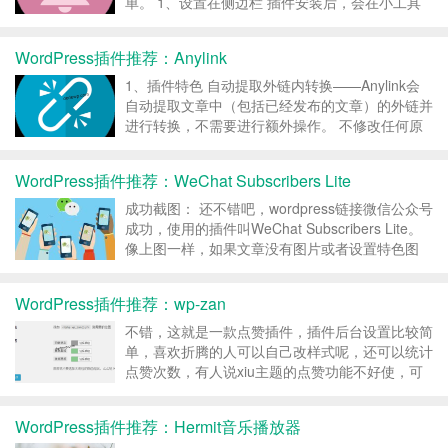
单。 1、设置在侧边栏 插件安装后，会在小工具
处显示 插件后台设置： 前台显示效果 如何添加
一条公告：按下图操作即可 2、在文章或者页面
WordPress插件推荐：Anylink
加入公告 通过插入短代码： [ne...
1、插件特色 自动提取外链内转换——Anylink会
自动提取文章中（包括已经发布的文章）的外链并
进行转换，不需要进行额外操作。 不修改任何原
始数据——Anylink不会修改任何wordpress数据，
这很好地保护了你的数据安全。任何情况下删除该
WordPress插件推荐：WeChat Subscribers Lite
插件均不会留下痕迹。 允许自定义链...
成功截图： 还不错吧，wordpress链接微信公众号
成功，使用的插件叫WeChat Subscribers Lite。
像上图一样，如果文章没有图片或者设置特色图
片，就会返回插件默认的图片，插件后台可以设置
返回的文章分类目录和文章数量： 下面是陌小雨
WordPress插件推荐：wp-zan
公众号二维码，欢迎订阅！...
不错，这就是一款点赞插件，插件后台设置比较简
单，喜欢折腾的人可以自己改样式呢，还可以统计
点赞次数，有人说xiu主题的点赞功能不好使，可
以试试这款！ 插件使用方法： 将 <?php
wp_zan();> 粘帖到你想要显示的地方即可。 插件
WordPress插件推荐：Hermit音乐播放器
下载地址： 下载 插件安装方法...