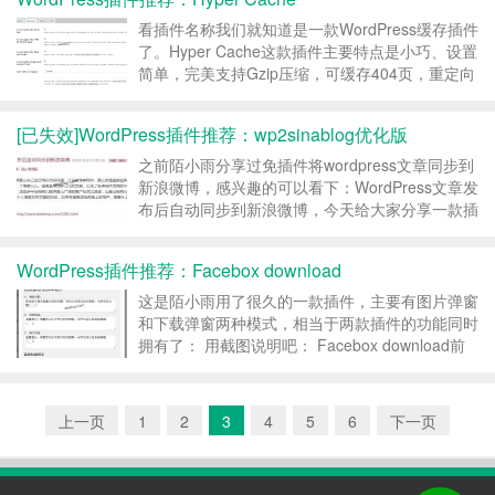
即可使用。（a quick ...
看插件名称我们就知道是一款WordPress缓存插件
了。Hyper Cache这款插件主要特点是小巧、设置
简单，完美支持Gzip压缩，可缓存404页，重定向
页面等，之前的版本不能生成纯静态的HTML文
件，不过最新版本已经可以生成HTML文件的。一
[已失效]WordPress插件推荐：wp2sinablog优化版
个字，强，两个字，强大！ 值得特别...
之前陌小雨分享过免插件将wordpress文章同步到
新浪微博，感兴趣的可以看下：WordPress文章发
布后自动同步到新浪微博，今天给大家分享一款插
件，是张戈同学优化的wp2sinablog，可以让
WordPress文章发布后自动同步到新浪博客，仔细
WordPress插件推荐：Facebox download
看哦，一个是微博，一个是博客，...
这是陌小雨用了很久的一款插件，主要有图片弹窗
和下载弹窗两种模式，相当于两款插件的功能同时
拥有了： 用截图说明吧： Facebox download前
台下载样式 Facebox download点击下载链接弹出
窗样式 Facebox download图片弹窗样式 下载地
址： ...
上一页
1
2
3
4
5
6
下一页