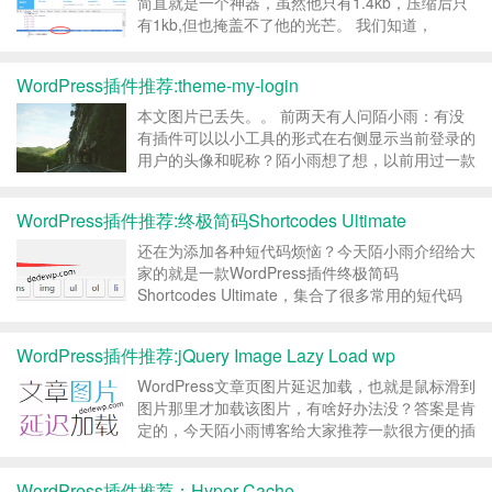
简直就是一个神器，虽然他只有1.4kb，压缩后只
有1kb,但也掩盖不了他的光芒。 我们知道，
wordpress可以通过链接功能来管理友情链接以及
建立wordpress博客导航，有了这款插件后，就可
WordPress插件推荐:theme-my-login
以给XFN添加一个nofollo...
本文图片已丢失。。 前两天有人问陌小雨：有没
有插件可以以小工具的形式在右侧显示当前登录的
用户的头像和昵称？陌小雨想了想，以前用过一款
插件，theme-my-login，可以很方便的实现此功
能，后台搜索theme-my-login可以看到该插件更
WordPress插件推荐:终极简码Shortcodes Ultimate
新还是蛮勤快的，最后一次是最近一个月...
还在为添加各种短代码烦恼？今天陌小雨介绍给大
家的就是一款WordPress插件终极简码
Shortcodes Ultimate，集合了很多常用的短代码
功能。 Shortcodes Ultimate is WordPress plugin
that provides mega pa...
WordPress插件推荐:jQuery Image Lazy Load wp
WordPress文章页图片延迟加载，也就是鼠标滑到
图片那里才加载该图片，有啥好办法没？答案是肯
定的，今天陌小雨博客给大家推荐一款很方便的插
件：jQuery Image Lazy Load wp，直接在后台搜
索该名称然后安装即可，插件不需要进行任何设置
WordPress插件推荐：Hyper Cache