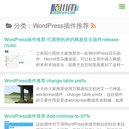
分类：WordPress插件推荐
WordPress插件推荐:可调用热评的网易音乐插件netease-
music
之前陌小雨给大家推荐共一款WordPress音乐插
件：Hermit音乐播放器，可以在文章中插入网易、
虾米和本地音乐，前两天在空间里面看到了这样一
个说说： 在头条经常看到有人说网易音乐如何如
何牛逼，我嗤之以鼻，然后前两天下载了试试，然
WordPress插件推荐:change-table-prefix
后，然后其他的音乐播放器果断卸载了 今天给大
家推...
今天给大家推荐使用万网虚拟主机的又一个神器，
wordpress插件：change-table-prefix，这款插件
的主要作用是更改wordpress数据库表前缀，如果
你按照陌小雨博客的教程，用万网虚拟主机或者轻
云虚拟主机绑定多个域名 详见文章：万网虚拟主
WordPress插件推荐:Add-nofollow-to-XFN
机子目录绑定子域名详解 ...
这款插件对于用WordPress来做导航站的站长来说