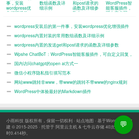
事，安装
数组函数及详
和post请求的
WordPress智
wordpress优
细示例
函数及详细参
能客服插件，
化增强插件
数demo
可自定义回
Wpshe
复，支持接入
Enhance
所有AI模型
wordpress安装后的第一件事，安装wordpress优化增强插件
Wpshe Enhance
wordpress内置封装的常用数组函数及详细示例
wordpress内置的发送get和post请求的函数及详细参数
demo
Wpshe ChatBoT：WordPress智能客服插件，可自定义回复，
支持接入所有AI模型
国内访问chatgpt的open ai方式一
微信小程序隐私指引填写范本
网站www跳转非www，带www的跳转不带www的nginx规则
WordPress中体验最好的Markdown插件
小雨科技
版权所有，保留一切权利 ·
站点地图
· 基于WordPress构
💬
建 © 2015-2025 · 托管于
阿里云主机
&
七牛云存储
40次查询，耗
时0.414秒。