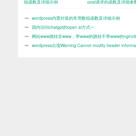
组函数及详细示例
post请求的函数及详细参
demo
wordpress内置封装的常用数组函数及详细示例
国内访问chatgpt的open ai方式一
网站www跳转非www，带www的跳转不带www的nginx
则
wordpress出现Warning:Cannot modify header informat
headers already sent by解决办法