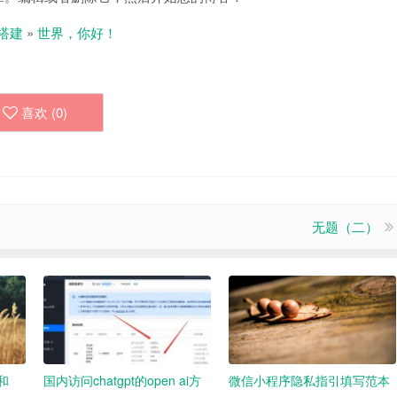
搭建
»
世界，你好！
喜欢 (
0
)
无题（二）
t和
国内访问chatgpt的open ai方
微信小程序隐私指引填写范本