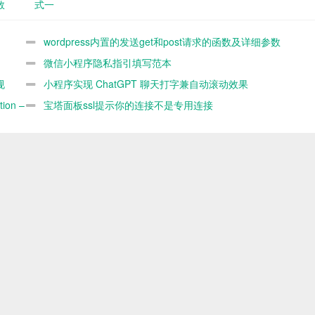
数
式一
wordpress内置的发送get和post请求的函数及详细参数
demo
微信小程序隐私指引填写范本
规
小程序实现 ChatGPT 聊天打字兼自动滚动效果
ion –
宝塔面板ssl提示你的连接不是专用连接