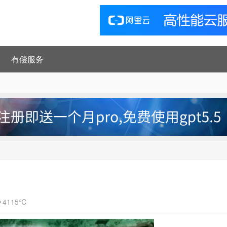
有偿服务
4115℃