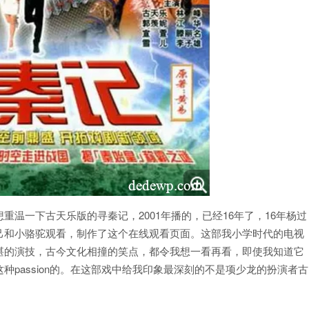
温一下古天乐版的寻秦记，2001年播的，已经16年了，16年杨过
己和小骆驼观看，制作了这个在线观看页面。这部我小学时代的电视
湛的演技，古今文化相撞的笑点，都令我想一看再看，即使我知道它
passion的。在这部戏中给我印象最深刻的不是项少龙的扮演者古