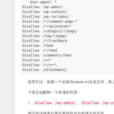
User-agent: *

Disallow: /wp-admin/

Disallow: /wp-content/

Disallow: /wp-includes/

Disallow: /*/comment-page-*

Disallow: /*replytocom=*

Disallow: /category/*/page/

Disallow: /tag/*/page/

Disallow: /*/trackback

Disallow: /feed

Disallow: /*/feed

Disallow: /comments/feed

Disallow: /s=*

Disallow: /*/s=*\

Disallow: /attachment/
使用方法：新建一个名称为robots.txt文本文
下面分别解释一下各项的作用：
1、
、
Disallow: /wp-admin/
Disallow: /wp-c
用于告诉搜索引擎不要抓取后台程序文件页面。