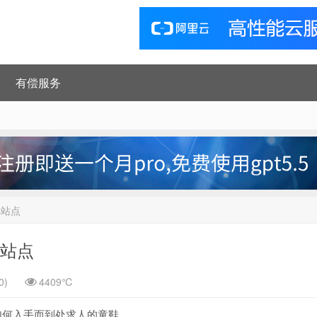
有偿服务
ss站点
ss站点
0)
4409℃
知如何入手而到处求人的童鞋。