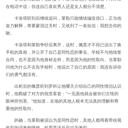
在电话中说：你连自己喜欢男人还是女人都分不清楚。
卡洛塔听到后继续追问，莱勒只能继续编造借口，正当他
奋力解释，将要蒙混过关时，又收到了一条短信：我想念你的
吻。
卡洛塔和莱勒争吵后离开，这时，佩普才不得已说出了换
手机的真相，并公开了自己是同性恋的事实。学校不与他续签
合同，也不是因为他身材走样，而是因为他的性取向。当莱勒
问他为什么不去告学校时，他说出了自己的原因：我连告诉你
们的勇气都没有。
出柜后的佩普听到罗科让他哪天介绍自己的同性情侣认识
时，他戳破了对方的假意客套：“一见面他就会被你们古怪的
眼神所伤害。”他知道，在场的其他人根本无法真的理解和尊
重他的性取向。
的确，当莱勒被误以为是同性恋时，其他人都用着带歧视
色彩的词来称呼他，科西莫还反应过于激烈。