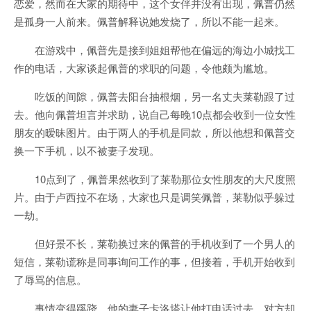
恋爱，然而在大家的期待中，这个女伴并没有出现，佩普仍然
是孤身一人前来。佩普解释说她发烧了，所以不能一起来。
在游戏中，佩普先是接到姐姐帮他在偏远的海边小城找工
作的电话，大家谈起佩普的求职的问题，令他颇为尴尬。
吃饭的间隙，佩普去阳台抽根烟，另一名丈夫莱勒跟了过
去。他向佩普坦言并求助，说自己每晚10点都会收到一位女性
朋友的暧昧图片。由于两人的手机是同款，所以他想和佩普交
换一下手机，以不被妻子发现。
10点到了，佩普果然收到了莱勒那位女性朋友的大尺度照
片。由于卢西拉不在场，大家也只是调笑佩普，莱勒似乎躲过
一劫。
但好景不长，莱勒换过来的佩普的手机收到了一个男人的
短信，莱勒谎称是同事询问工作的事，但接着，手机开始收到
了辱骂的信息。
事情变得蹊跷，他的妻子卡洛塔让他打电话过去，对方却