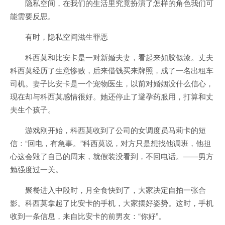
隐私空间，在我们的生活里究竟扮演了怎样的角色我们可
能需要反思。
有时，隐私空间滋生罪恶
科西莫和比安卡是一对新婚夫妻，看起来如胶似漆。丈夫
科西莫经历了生意惨败，后来借钱买来牌照，成了一名出租车
司机。妻子比安卡是一个宠物医生，以前对婚姻没什么信心，
现在却与科西莫感情很好。她还停止了避孕药服用，打算和丈
夫生个孩子。
游戏刚开始，科西莫收到了公司的女调度员马莉卡的短
信：“回电，有急事。”科西莫说，对方只是想找他调班，他担
心这会毁了自己的周末，就假装没看到，不回电话。——男方
勉强度过一关。
聚餐进入中段时，月全食快到了，大家决定自拍一张合
影。科西莫拿起了比安卡的手机，大家摆好姿势。这时，手机
收到一条信息，来自比安卡的前男友：“你好”。