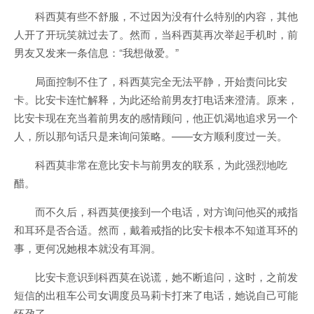
科西莫有些不舒服，不过因为没有什么特别的内容，其他
人开了开玩笑就过去了。然而，当科西莫再次举起手机时，前
男友又发来一条信息：“我想做爱。”
局面控制不住了，科西莫完全无法平静，开始责问比安
卡。比安卡连忙解释，为此还给前男友打电话来澄清。原来，
比安卡现在充当着前男友的感情顾问，他正饥渴地追求另一个
人，所以那句话只是来询问策略。——女方顺利度过一关。
科西莫非常在意比安卡与前男友的联系，为此强烈地吃
醋。
而不久后，科西莫便接到一个电话，对方询问他买的戒指
和耳环是否合适。然而，戴着戒指的比安卡根本不知道耳环的
事，更何况她根本就没有耳洞。
比安卡意识到科西莫在说谎，她不断追问，这时，之前发
短信的出租车公司女调度员马莉卡打来了电话，她说自己可能
怀孕了。