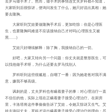
去罗马做手术了。然而，做手术的事情连丈夫罗科都不知道，
大家听到后很惊讶，便询问发生了什么，她只好说出真相：她
要去隆胸。
大家听到艾娃要做隆胸手术后，更加吃惊：你是心理医
生，也要隆胸吗难道不应该接纳自己才对吗(心理医生又被
黑……)
艾娃只好继续解释：除了胸，我接纳自己的一切。
好吧，大家又转向另一个问题：你丈夫就是整形医生，可
以找他做手术呀，为什么还要去罗马找别人
罗科听到这些很尴尬，自嘲了一番：因为她老爸对我不满
意，嫌我不够高级。
讽刺的是，丈夫罗科也有瞒着妻子的事：对心理治疗一直
不信任的他，实际上现在正瞒着妻子接受心理治疗。在厨房
里，卡洛塔将这件事偷偷告诉了艾娃，令她又惊讶又生气。艾
娃去询问丈夫，罗科才说出瞒着妻子接受心理治疗的理由：尽