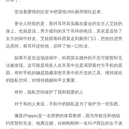
坚信着爱情的比安卡绝望地冲向厕所呕吐起来。
更令人吃惊的是，那对耳环其实戴在宴会的女主人艾娃的
身上。也就是说，男方接到的关于耳环的电话，其实是送给了
女方的闺中好友。艾娃跟着科西莫走到厕所门口，把他拉进旁
边房间，将耳环还给他，还啐了他一口吐沫。
如果不是在这场游戏中，科西莫在婚外的不忠可能暂时无
法被发现。这可能是很多人在关系中总是渴望着对方手机的原
因。有时手机的确是隐藏亲密关系中的不忠的工具。维持彼此
的隐私空间，对维持婚姻和平太重要。
有时，隐私空间保护了我和我爱的人
对于有的人来说，手机中的隐私是为了保护另一些东西。
佩普(Peppe)是一名胖胖的体育教师，因为学校没和他续
约而暂时失业。他离过婚，自称刚刚和一名叫卢西拉的女子谈