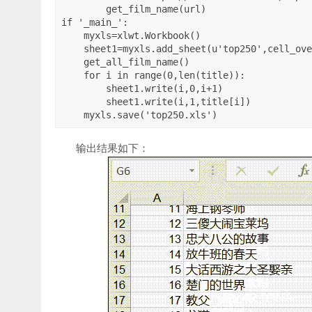
        get_film_name(url)

if '_main_':

    myxls=xlwt.Workbook()

    sheet1=myxls.add_sheet(u'top250',cell_overwrite_ok=True)

    get_all_film_name()

    for i in range(0,len(title)):

        sheet1.write(i,0,i+1)

        sheet1.write(i,1,title[i])

输出结果如下：