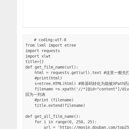
# coding:utf-8

from lxml import etree

import requests

import xlwt

title=[]

def get_film_name(url):

    html = requests.get(url).text #这里一般先打印一下html内容，看看是否有内容再继续。

    #print(html)

    s=etree.HTML(html) #将源码转化为能被XPath匹配的格式

    filename =s.xpath('//*[@id="content"]/div/div[1]/ol/li/div/div[2]/div[1]/a/span[1]/text()') #返
回为一列表

    #print (filename)

    title.extend(filename)

def get_all_film_name():

    for i in range(0, 250, 25):

        url = 'https://movie.douban.com/top250?start={}&filter='.format(i)
