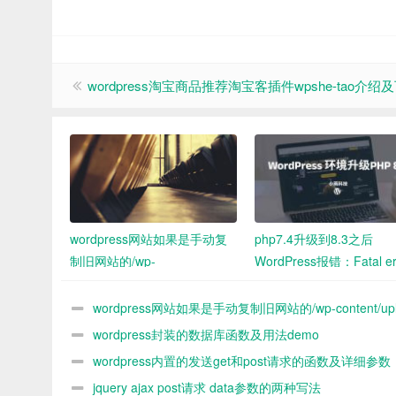
wordpress淘宝商品推荐淘宝客插件wpshe-tao介绍
wordpress网站如果是手动复
php7.4升级到8.3之后
制旧网站的/wp-
WordPress报错：Fatal er
content/uploads中的图片到新
Uncaught
网站 新网站媒体库没办法看到
ArgumentCountError: To
wordpress网站如果是手动复制旧网站的/wp-content/upl
怎么解决
few arguments to functio
中的图片到新网站 新网站媒体库没办法看到 怎么解决
wordpress封装的数据库函数及用法demo
WP_Widget::__construct
wordpress内置的发送get和post请求的函数及详细参数
决办法
demo
jquery ajax post请求 data参数的两种写法