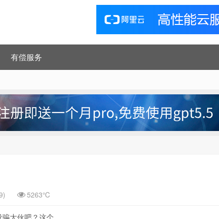
有偿服务
9)
5263℃
你没骗大伙吧？这个。。。。