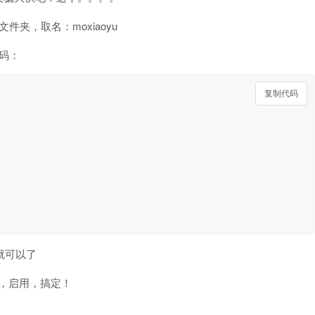
一个文件夹，取名：moxiaoyu
代码：
复制代码
复制代码
字就可以了
yu，启用，搞定！