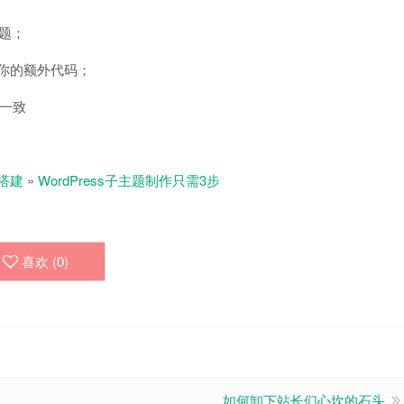
主题；
放入你的额外代码；
一致
搭建
»
WordPress子主题制作只需3步
喜欢 (
0
)
如何卸下站长们心坎的石头