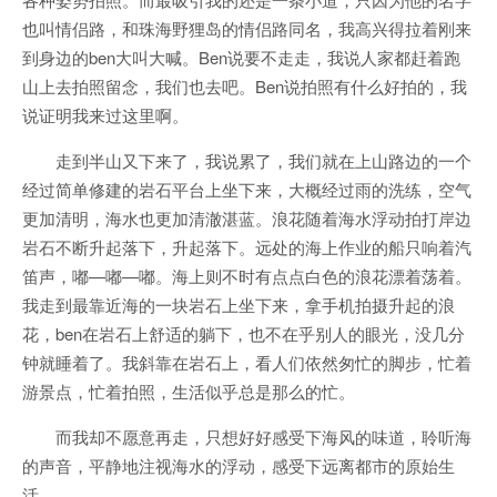
也叫情侣路，和珠海野狸岛的情侣路同名，我高兴得拉着刚来
到身边的ben大叫大喊。Ben说要不走走，我说人家都赶着跑
山上去拍照留念，我们也去吧。Ben说拍照有什么好拍的，我
说证明我来过这里啊。
走到半山又下来了，我说累了，我们就在上山路边的一个
经过简单修建的岩石平台上坐下来，大概经过雨的洗练，空气
更加清明，海水也更加清澈湛蓝。浪花随着海水浮动拍打岸边
岩石不断升起落下，升起落下。远处的海上作业的船只响着汽
笛声，嘟—嘟—嘟。海上则不时有点点白色的浪花漂着荡着。
我走到最靠近海的一块岩石上坐下来，拿手机拍摄升起的浪
花，ben在岩石上舒适的躺下，也不在乎别人的眼光，没几分
钟就睡着了。我斜靠在岩石上，看人们依然匆忙的脚步，忙着
游景点，忙着拍照，生活似乎总是那么的忙。
而我却不愿意再走，只想好好感受下海风的味道，聆听海
的声音，平静地注视海水的浮动，感受下远离都市的原始生
活。