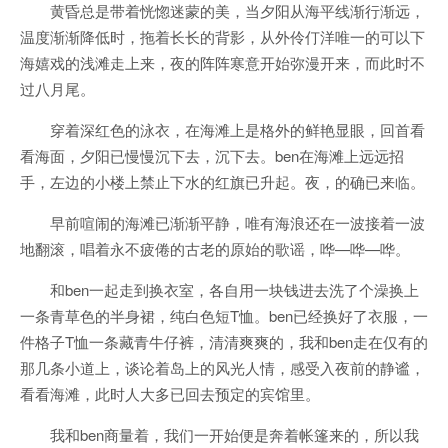
黄昏总是带着恍惚迷蒙的美，当夕阳从海平线渐行渐远，
温度渐渐降低时，拖着长长的背影，从外伶仃洋唯一的可以下
海嬉戏的浅滩走上来，夜的阵阵寒意开始弥漫开来，而此时不
过八月尾。
穿着深红色的泳衣，在海滩上是格外的鲜艳显眼，回首看
看海面，夕阳已慢慢沉下去，沉下去。ben在海滩上远远招
手，左边的小楼上禁止下水的红旗已升起。夜，的确已来临。
早前喧闹的海滩已渐渐平静，唯有海浪还在一波接着一波
地翻滚，唱着永不疲倦的古老的原始的歌谣，哗—哗—哗。
和ben一起走到换衣室，各自用一块钱进去洗了个澡换上
一条青草色的半身裙，纯白色短T恤。ben已经换好了衣服，一
件格子T恤一条藏青牛仔裤，清清爽爽的，我和ben走在仅有的
那几条小道上，谈论着岛上的风光人情，感受入夜前的静谧，
看看海滩，此时人大多已回去预定的宾馆里。
我和ben商量着，我们一开始便是奔着帐篷来的，所以我