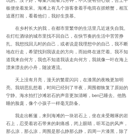
板便坐着发呆。海滩上有几个游客拿着手电筒在抓螃蟹，相互
追逐打闹，看着他们，我好生羡慕。
在乡村长大的我，在都市里繁华的生活里几近迷失自我。
在灯红酒绿的城市里找不回自己，在快节奏的生活中苦苦挣
扎。我想找回儿时的自己，或者说是我理想中的自己，我不断
地在行走，希望找到我该走的方向，而始终在迷茫着。我不知
道我来自何方，我也不知道我该走向何方，我就像一叶在海上
漂来漂去的小舟，随波逐流。
天上没有月亮，漫天的繁星闪闪，在漆黑的夜晚更加明
亮。我胡思乱想着，时间已经到了半夜，周围都恢复了原始的
宁静。海水拍打沙滩岩石的声音更加清晰，ben已睡去。他熟
睡的脸庞，像个小孩子一样毫无防备。
我走出帐篷，来到海滩的一块岩石上，坐在未受雕琢的岩
石上，忍受着岩石带来的刺痛感，闭上眼睛，听耳边的风声，
那么凉，那么凉，周围是那么静那么静，四周一片漆黑，除了