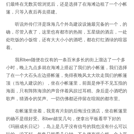
们最终在无数宾馆浏览后，还是选择了在海滩边租了一个小帐
篷，只等入夜后再去搭建。
听说外伶仃洋是珠海几个外岛建设设施最完备的一个，的
确，尽管入夜了，这里也有都市的热闹，五星级的酒店，一处
处吃饭的小饭馆，还有大大小小的酒吧，都在灯红酒绿的喧嚣
着。
我和ben随便在仅有的一条百米多长的街上溜达了一个多
小时，晚上九点多就在海滩上搭起了我们的小帐篷，我们选择
了在一个大石头左边搭帐篷，免得夜晚风太大吹走我们的帐篷
顶（当地人建议的），坐在小帐篷里，前面是伸手不见五指的
海面，只有阵阵海浪的声音伴着风掠过耳稍。身后是小酒吧的
歌声，猜酒令的笑声。一切仿佛都还停留在喧闹的都市里。
在帐篷里坐着，我竟有片刻的后悔没住酒店，坐在帐篷里
的确不是很好受。和ben嬉笑几句，便拿出平板看早下好的
《玛丽成长日记》，岛上是几乎没有信号的我也没有什么可以
玩的。没下好，每集只能看几分钟，不久便有些心烦，合上平