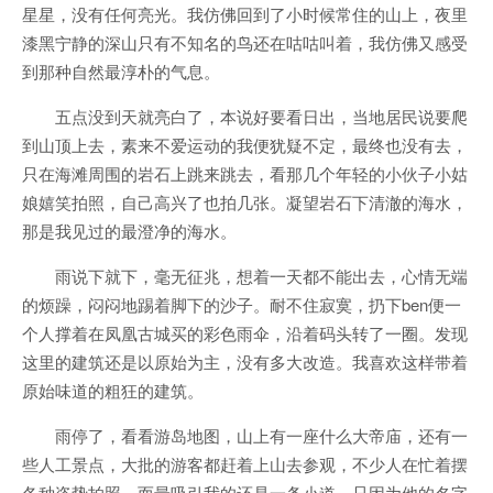
星星，没有任何亮光。我仿佛回到了小时候常住的山上，夜里
漆黑宁静的深山只有不知名的鸟还在咕咕叫着，我仿佛又感受
到那种自然最淳朴的气息。
五点没到天就亮白了，本说好要看日出，当地居民说要爬
到山顶上去，素来不爱运动的我便犹疑不定，最终也没有去，
只在海滩周围的岩石上跳来跳去，看那几个年轻的小伙子小姑
娘嬉笑拍照，自己高兴了也拍几张。凝望岩石下清澈的海水，
那是我见过的最澄净的海水。
雨说下就下，毫无征兆，想着一天都不能出去，心情无端
的烦躁，闷闷地踢着脚下的沙子。耐不住寂寞，扔下ben便一
个人撑着在凤凰古城买的彩色雨伞，沿着码头转了一圈。发现
这里的建筑还是以原始为主，没有多大改造。我喜欢这样带着
原始味道的粗狂的建筑。
雨停了，看看游岛地图，山上有一座什么大帝庙，还有一
些人工景点，大批的游客都赶着上山去参观，不少人在忙着摆
各种姿势拍照。而最吸引我的还是一条小道，只因为他的名字