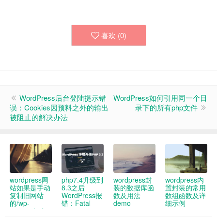
喜欢 (
0
)
WordPress后台登陆提示错
WordPress如何引用同一个目
误：Cookies因预料之外的输出
录下的所有php文件
被阻止的解决办法
wordpress网
php7.4升级到
wordpress封
wordpress内
站如果是手动
8.3之后
装的数据库函
置封装的常用
复制旧网站
WordPress报
数及用法
数组函数及详
的/wp-
错：Fatal
demo
细示例
content/uploads
error: