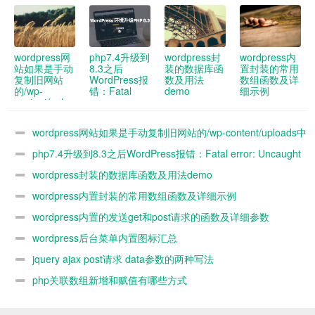
wordpress网
php7.4升级到
wordpress封
wordpress内
站如果是手动
8.3之后
装的数据库函
置封装的常用
复制旧网站
WordPress报
数及用法
数组函数及详
的/wp-
错：Fatal
demo
细示例
content/uploads
error:
中的图片到新
Uncaught
网站 新网站
ArgumentCountError:
wordpress网站如果是手动复制旧网站的/wp-content/uploads中
媒体库没办法
Too few
看到 怎么解
arguments to
的图片到新网站 新网站媒体库没办法看到 怎么解决
php7.4升级到8.3之后WordPress报错：Fatal error: Uncaught
决
function
WP_Widget::__construct()
ArgumentCountError: Too few arguments to function
wordpress封装的数据库函数及用法demo
解决办法
WP_Widget::__construct()解决办法
wordpress内置封装的常用数组函数及详细示例
wordpress内置的发送get和post请求的函数及详细参数
demo
wordpress后台菜单内置图标汇总
jquery ajax post请求 data参数的两种写法
php关联数组新增和赋值有哪些方式