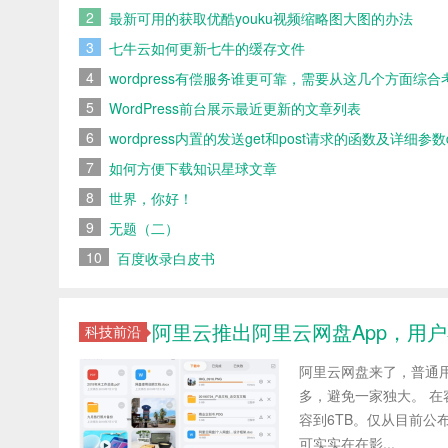
2
最新可用的获取优酷youku视频缩略图大图的办法
3
七牛云如何更新七牛的缓存文件
4
wordpress有偿服务谁更可靠，需要从这几个方面综合
5
WordPress前台展示最近更新的文章列表
6
wordpress内置的发送get和post请求的函数及详细参数
7
如何方便下载知识星球文章
8
世界，你好！
9
无题（二）
10
百度收录白皮书
阿里云推出阿里云网盘App，用户
科技前沿
阿里云网盘来了，普通
多，避免一家独大。 在
容到6TB。仅从目前
可实实在在影...