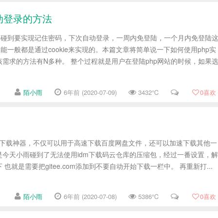
动登录的方法
常会碰到要实现记住密码，下次自动登录，一周内免登陆，一个月内免登陆
能一般都是通过cookie来实现的。本篇文章将简单说一下如何使用php实
需求的方法有N多种。 整个过程就是用户在登陆php网站的时候，如果
陌小雨
6年前 (2020-07-09)
3432℃
0
喜欢
ws端的下载神器，不仅可以用于高速下载百度网盘文件，还可以加速下载其他一
是今天小雨碰到了无法使用idm下载码云仓库的压缩包，经过一番设置，解
也就是需要把gitee.com添加到不要自动开始下载一栏中。 再重新打...
陌小雨
6年前 (2020-07-08)
5386℃
0
喜欢