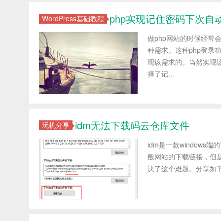
php实现记住密码下次自
WordPress基础教程
做php网站的时候经
种需求。这种php登录功
现该需求的。当然实现该
择了记...
idm无法下载码云仓库文件
玩机分享
idm是一款windo
般网站的下载链接，但
决了这个难题。分享如下 