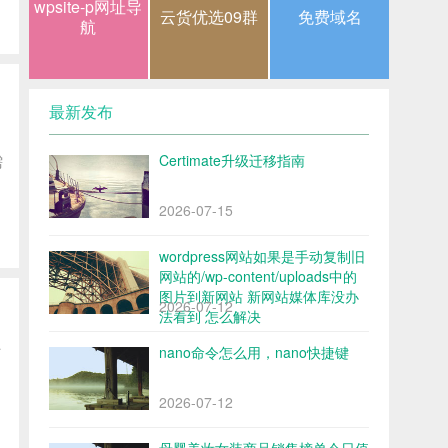
wpsite-p网址导
云货优选09群
免费域名
航
最新发布
Certimate升级迁移指南
需
2026-07-15
wordpress网站如果是手动复制旧
网站的/wp-content/uploads中的
图片到新网站 新网站媒体库没办
2026-07-12
法看到 怎么解决
时
nano命令怎么用，nano快捷键
2026-07-12