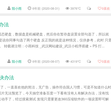
陌小雨
6年前 (2020-08-31)
3976℃
0
喜欢
办法
固态硬盘，数据盘是机械硬盘，然后你在暂存盘设置全部勾选了，所以就
是说你同事勾选了两个硬盘 反正我的就是这种情况，仅供参考，此时 只
 转载请注明：小雨科技 _武汉网站建设_武汉小程序搭建 » PS 打...
陌小雨
6年前 (2020-08-07)
4319℃
0
喜欢
解决办法
多年了，一直喜欢他的简洁，无广告，操作符合国人习惯，可是不知道什么
图片无法预览了，今天抽空准备百度一下看有没有人有解决办法，没有找
动手了，经过摸索测试 发现只需要更改360压缩软件的一项设置即可解