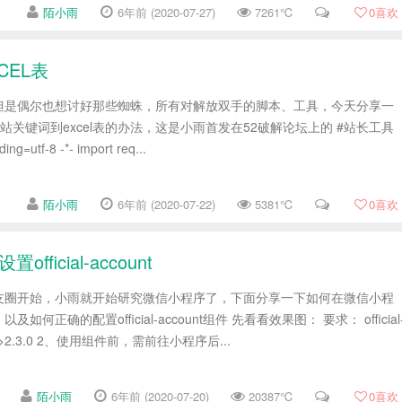
陌小雨
6年前 (2020-07-27)
7261℃
0
喜欢
CEL表
但是偶尔也想讨好那些蜘蛛，所有对解放双手的脚本、工具，今天分享一
集网站关键词到excel表的办法，这是小雨首发在52破解论坛上的 #站长工具
utf-8 -*- import req...
陌小雨
6年前 (2020-07-22)
5381℃
0
喜欢
icial-account
友圈开始，小雨就开始研究微信小程序了，下面分享一下如何在微信小程
何正确的配置official-account组件 先看看效果图： 要求： official
库>2.3.0 2、使用组件前，需前往小程序后...
陌小雨
6年前 (2020-07-20)
20387℃
0
喜欢