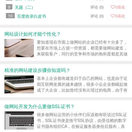
9
无题（二）
评论 (0)
0
喜欢
10
百度收录白皮书
评论 (0)
0
喜欢
网站设计如何才能个性化？
要知道现在市面上做网站的企业已经有十分多了，
想要在市场上占据一些资源，都需要做网站建造，
来获取客户，同行的竞争和市场的饱和度都是其做
网站的首要原因，也正因为如此，网站的特性化显
得尤为重要，这样才干吸引到更多的客户点击，现
精准的网站建设步骤你知道吗？
在就让小编来说一下网站规划怎么才干特性化？
特性定制网站就是...
基本上企业都有建造归于自己的网站，也是由于近
期互联网发展的越来越快，很多小众企业都崛起做
成了大企业，比如曾经没有出现过的电商，由于有
了电商网站的建造，才有了一个让客户线上购买的
平台，那么在做这些网站建造的精准步骤你了解多
做网站开发为什么要做SSL证书？
少呢？让小编给你分享一下。 1、网站精准定位
最先，要建立公...
很多做网站运营的小伙伴们应该都有听说过SSL证
书，SSL证书便是恪守SSL协议，由受信赖的数字
证书颁布组织CA，在验证服务器身份后颁布，具