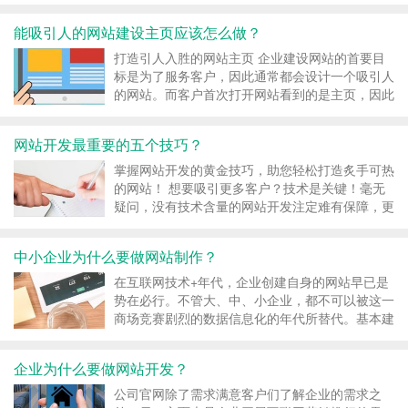
有服务器身份验证和数据传输加密功能。那么咱们
网站建造为什么要布置SSL证书，做网站开发为什
能吸引人的网站建设主页应该怎么做？
么要做SSL证书？今天小编就来给咱们讲解一下。
网站...
打造引人入胜的网站主页 企业建设网站的首要目
标是为了服务客户，因此通常都会设计一个吸引人
的网站。而客户首次打开网站看到的是主页，因此
主页的规划和结构需要与众不同。那么，要打造一
个引人入胜的网站主页应该如何呢？ 网站建设 1.
网站开发最重要的五个技巧？
规划架构设计 在搭建网站的合理布局之前，首先
要制定一个...
掌握网站开发的黄金技巧，助您轻松打造炙手可热
的网站！ 想要吸引更多客户？技术是关键！毫无
疑问，没有技术含量的网站开发注定难有保障，更
容易遭受黑客入侵，客户信任度也将骤降，网站价
值荡然无存。以下分享五大网站开发技巧，让您游
中小企业为什么要做网站制作？
刃有余！ 网站开发 1. 优化图片，提升页面加载速
度 尽管宽...
在互联网技术+年代，企业创建自身的网站早已是
势在必行。不管大、中、小企业，都不可以被这一
商场竞赛剧烈的数据信息化的年代所替代。基本建
设网站是企业把握年代脉率，考量企业是不是紧跟
年代的规范。那么，针对中小型企业而言，为什么
企业为什么要做网站开发？
要做网站制造呢？ 一、扩展客源 让更多人知道公
司，了解产品是...
公司官网除了需求满意客户们了解企业的需求之