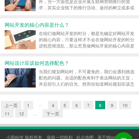
外，另一方面也是企业开展互联网营销推行的需
求，其实企业线下的推行活动、途径的树立或多或
少也需求用到公司网站，相当一部分客户在触摸到
企业的产品和服务的时候，会不自觉到互联网上去
网站开发的核心内容是什么？
做更深度的了解知道，公司官网其实就能够弥补线
下营销推行中信息量匮...
在咱们做网站开发的时分，都是先确定好网站开发
的核心内容，只要这样才不会在做网站开发的时分
进程思维混乱，那么究竟做网站开发的核心内容是
什么呢？ 网站开发 1、网站描述 网站內容包含一
切可以在互联网上被顾客依据视觉冲击或听觉系统
网站设计应该如何选择配色？
系统软件认知才干的信息，如文字、相片、视頻、
音频等，一般...
当我们规划网站时，不可避免的，我们会遇到挑选
配色的问题。合适的配色有利于表达网站的主旨，
并且招引人们的目光。然而你知道网站规划应该怎
么挑选配色吗？ 网站规划 色彩勾起爱情。阅读文
章的每一条营销推行提议都将讨论爱情。权威专家
标明，假设您想开展市场出售，必须与我们的爱情
上一页
1
···
4
5
6
7
8
9
10
和兴趣爱好联络...
11
12
...
下一页
小雨科技
版权所有，保留一切权利 ·
站点地图
· 基于WordPress构