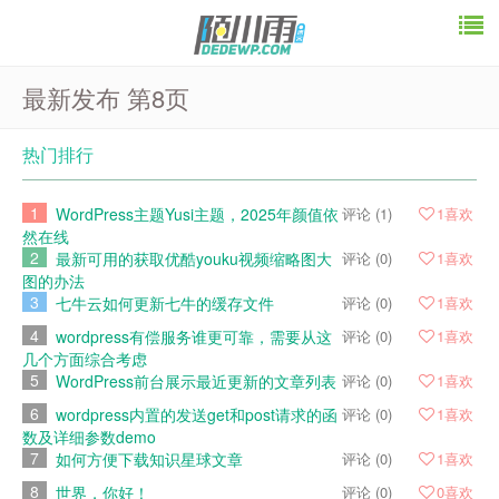
最新发布 第8页
热门排行
1
WordPress主题Yusi主题，2025年颜值依
评论 (1)
1
喜欢
然在线
2
最新可用的获取优酷youku视频缩略图大
评论 (0)
1
喜欢
图的办法
3
七牛云如何更新七牛的缓存文件
评论 (0)
1
喜欢
4
wordpress有偿服务谁更可靠，需要从这
评论 (0)
1
喜欢
几个方面综合考虑
5
WordPress前台展示最近更新的文章列表
评论 (0)
1
喜欢
6
wordpress内置的发送get和post请求的函
评论 (0)
1
喜欢
数及详细参数demo
7
如何方便下载知识星球文章
评论 (0)
1
喜欢
8
世界，你好！
评论 (0)
0
喜欢